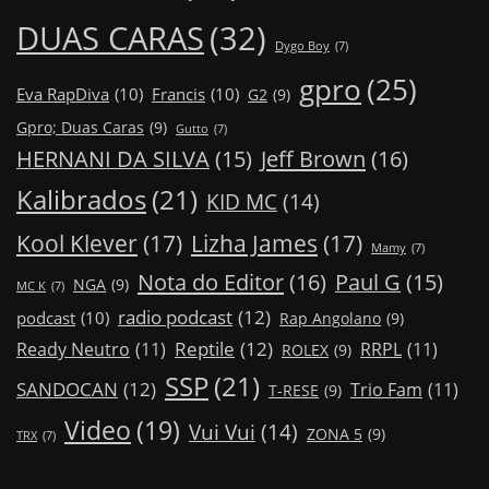
DUAS CARAS
(32)
Dygo Boy
(7)
gpro
(25)
Eva RapDiva
(10)
Francis
(10)
G2
(9)
Gpro; Duas Caras
(9)
Gutto
(7)
Jeff Brown
(16)
HERNANI DA SILVA
(15)
Kalibrados
(21)
KID MC
(14)
Kool Klever
(17)
Lizha James
(17)
Mamy
(7)
Nota do Editor
(16)
Paul G
(15)
NGA
(9)
MC K
(7)
radio podcast
(12)
podcast
(10)
Rap Angolano
(9)
Reptile
(12)
Ready Neutro
(11)
RRPL
(11)
ROLEX
(9)
SSP
(21)
SANDOCAN
(12)
Trio Fam
(11)
T-RESE
(9)
Video
(19)
Vui Vui
(14)
ZONA 5
(9)
TRX
(7)