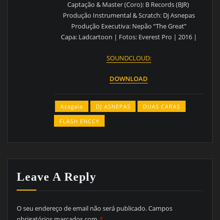
Captação & Master (Coro): B Records (BJR)
Produção Instrumental & Scratch: Dj Asnepas
Produção Executiva: Nepão “The Great”
Capa: Ladcartoon | Fotos: Everest Pro | 2016 |
SOUNDCLOUD:
DOWNLOAD
Azagaia
DJ ASNEPAS
DUAS CARAS
FLASH ENCCY
Leave A Reply
O seu endereço de email não será publicado.
Campos
obrigatórios marcados com
*