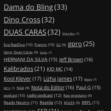
Dama do Bling
(33)
Dino Cross
(32)
DUAS CARAS
(32)
Dygo Boy
(7)
gpro
(25)
Eva RapDiva
(10)
Francis
(10)
G2
(9)
Gpro; Duas Caras
(9)
Gutto
(7)
Jeff Brown
(16)
HERNANI DA SILVA
(15)
Kalibrados
(21)
KID MC
(14)
Kool Klever
(17)
Lizha James
(17)
Mamy
(7)
Nota do Editor
(16)
Paul G
(15)
NGA
(9)
MC K
(7)
radio podcast
(12)
podcast
(10)
Rap Angolano
(9)
Reptile
(12)
Ready Neutro
(11)
RRPL
(11)
ROLEX
(9)