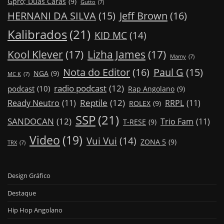
Gpro; Duas Caras
(9)
Gutto
(7)
Jeff Brown
(16)
HERNANI DA SILVA
(15)
Kalibrados
(21)
KID MC
(14)
Kool Klever
(17)
Lizha James
(17)
Mamy
(7)
Nota do Editor
(16)
Paul G
(15)
NGA
(9)
MC K
(7)
radio podcast
(12)
podcast
(10)
Rap Angolano
(9)
Reptile
(12)
Ready Neutro
(11)
RRPL
(11)
ROLEX
(9)
SSP
(21)
SANDOCAN
(12)
Trio Fam
(11)
T-RESE
(9)
Video
(19)
Vui Vui
(14)
ZONA 5
(9)
TRX
(7)
Design Gráfico
Destaque
Hip Hop Angolano