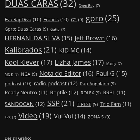
DUAS CARAS
(32)
Dygo Boy
(7)
gpro
(25)
Eva RapDiva
(10)
Francis
(10)
G2
(9)
Gpro; Duas Caras
(9)
Gutto
(7)
Jeff Brown
(16)
HERNANI DA SILVA
(15)
Kalibrados
(21)
KID MC
(14)
Kool Klever
(17)
Lizha James
(17)
Mamy
(7)
Nota do Editor
(16)
Paul G
(15)
NGA
(9)
MC K
(7)
radio podcast
(12)
podcast
(10)
Rap Angolano
(9)
Reptile
(12)
Ready Neutro
(11)
RRPL
(11)
ROLEX
(9)
SSP
(21)
SANDOCAN
(12)
Trio Fam
(11)
T-RESE
(9)
Video
(19)
Vui Vui
(14)
ZONA 5
(9)
TRX
(7)
Design Gráfico