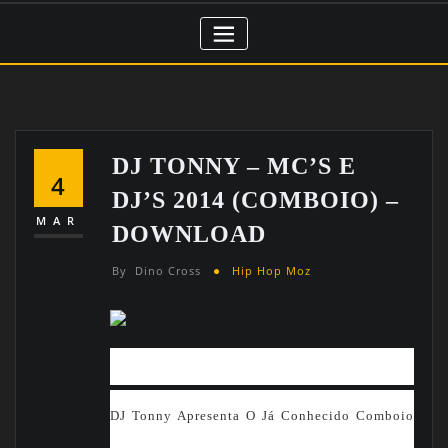
DJ TONNY – MC’S E
4
DJ’S 2014 (COMBOIO) –
MAR
DOWNLOAD
By
Dino Cross
Hip Hop Moz
DJ Tonny Apresenta O Já Conhecido Comboio