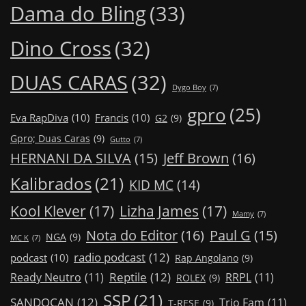
Dama do Bling
(33)
Dino Cross
(32)
DUAS CARAS
(32)
Dygo Boy
(7)
gpro
(25)
Eva RapDiva
(10)
Francis
(10)
G2
(9)
Gpro; Duas Caras
(9)
Gutto
(7)
Jeff Brown
(16)
HERNANI DA SILVA
(15)
Kalibrados
(21)
KID MC
(14)
Kool Klever
(17)
Lizha James
(17)
Mamy
(7)
Nota do Editor
(16)
Paul G
(15)
NGA
(9)
MC K
(7)
radio podcast
(12)
podcast
(10)
Rap Angolano
(9)
Reptile
(12)
Ready Neutro
(11)
RRPL
(11)
ROLEX
(9)
SSP
(21)
SANDOCAN
(12)
Trio Fam
(11)
T-RESE
(9)