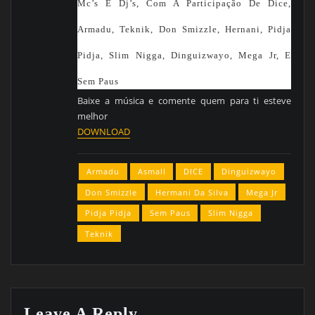
Mc’s E Dj’s, Com A Participação De Dice,
Armadu, Teknik, Don Smizzle, Hernani, Pidja
Pidja, Slim Nigga, Dinguizwayo, Mega Jr, E
Sem Paus
Baixe a música e comente quem para ti esteve
melhor
DOWNLOAD
Armadu
Asmall
DICE
Dinguizwayo
Don Smizzle
Hermani Da Silva
Mega Jr
Pidja Pidja
Sem Paus
Slim Nigga
Teknik
Leave A Reply