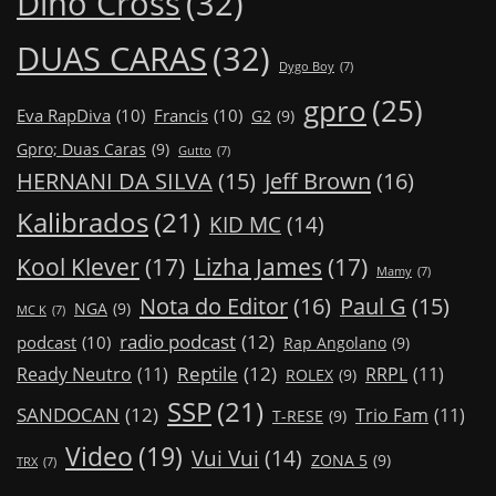
Dino Cross
(32)
DUAS CARAS
(32)
Dygo Boy
(7)
gpro
(25)
Eva RapDiva
(10)
Francis
(10)
G2
(9)
Gpro; Duas Caras
(9)
Gutto
(7)
Jeff Brown
(16)
HERNANI DA SILVA
(15)
Kalibrados
(21)
KID MC
(14)
Kool Klever
(17)
Lizha James
(17)
Mamy
(7)
Nota do Editor
(16)
Paul G
(15)
NGA
(9)
MC K
(7)
radio podcast
(12)
podcast
(10)
Rap Angolano
(9)
Reptile
(12)
Ready Neutro
(11)
RRPL
(11)
ROLEX
(9)
SSP
(21)
SANDOCAN
(12)
Trio Fam
(11)
T-RESE
(9)
Video
(19)
Vui Vui
(14)
ZONA 5
(9)
TRX
(7)