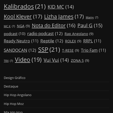
Kalibrados
(21)
KID MC
(14)
Kool Klever
(17)
Lizha James
(17)
Mamy
(7)
Nota do Editor
(16)
Paul G
(15)
NGA
(9)
MC K
(7)
radio podcast
(12)
podcast
(10)
Rap Angolano
(9)
Reptile
(12)
Ready Neutro
(11)
RRPL
(11)
ROLEX
(9)
SSP
(21)
SANDOCAN
(12)
Trio Fam
(11)
T-RESE
(9)
Video
(19)
Vui Vui
(14)
ZONA 5
(9)
TRX
(7)
Design Gráfico
Destaque
Hip Hop Angolano
Hip Hop Moz
Mix Hip Hop