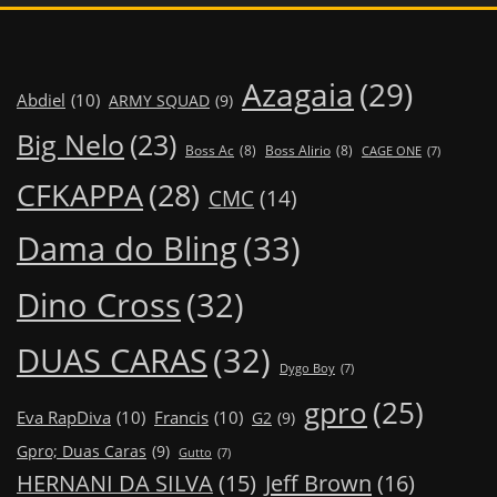
Azagaia
(29)
Abdiel
(10)
ARMY SQUAD
(9)
Big Nelo
(23)
Boss Ac
(8)
Boss Alirio
(8)
CAGE ONE
(7)
CFKAPPA
(28)
CMC
(14)
Dama do Bling
(33)
Dino Cross
(32)
DUAS CARAS
(32)
Dygo Boy
(7)
gpro
(25)
Eva RapDiva
(10)
Francis
(10)
G2
(9)
Gpro; Duas Caras
(9)
Gutto
(7)
Jeff Brown
(16)
HERNANI DA SILVA
(15)