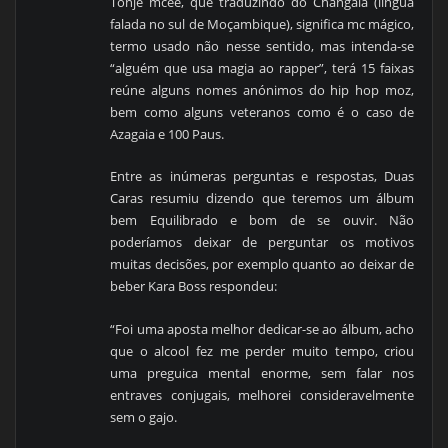
Tonje mcee, que traduzindo do Changala (língua
falada no sul de Moçambique), significa mc mágico,
termo usado não nesse sentido, mas intenda-se
“alguém que usa magia ao rapper”,
terá 15 faixas
reúne alguns nomes anónimos do hip hop moz,
bem como alguns veteranos como é o caso de
Azagaia e 100 Paus.
Entre as inúmeras perguntas e respostas, Duas
Caras resumiu dizendo que teremos um álbum
bem Equilibrado e bom de se ouvir. Não
poderíamos deixar de perguntar os motivos
muitas decisões, por exemplo quanto ao deixar de
beber Kara Boss respondeu:
“Foi uma aposta melhor dedicar-se ao álbum, acho
que o alcool fez me perder muito tempo, criou
uma preguica mental enorme, sem falar nos
entraves conjugais, melhorei consideravelmente
sem o gajo.