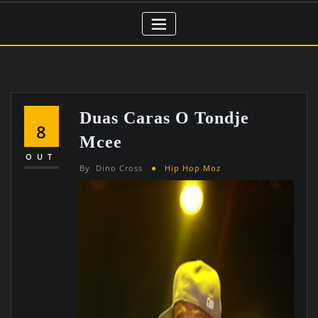
Duas Caras O Tondje
8
Mcee
OUT
By
Dino Cross
Hip Hop Moz