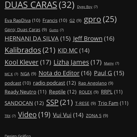
DUAS CARAS
(32)
Dygo Boy
(7)
gpro
(25)
Eva RapDiva
(10)
Francis
(10)
G2
(9)
Gpro; Duas Caras
(9)
Gutto
(7)
Jeff Brown
(16)
HERNANI DA SILVA
(15)
Kalibrados
(21)
KID MC
(14)
Kool Klever
(17)
Lizha James
(17)
Mamy
(7)
Nota do Editor
(16)
Paul G
(15)
NGA
(9)
MC K
(7)
radio podcast
(12)
podcast
(10)
Rap Angolano
(9)
Reptile
(12)
Ready Neutro
(11)
RRPL
(11)
ROLEX
(9)
SSP
(21)
SANDOCAN
(12)
Trio Fam
(11)
T-RESE
(9)
Video
(19)
Vui Vui
(14)
ZONA 5
(9)
TRX
(7)
Design Gráfico