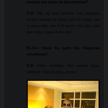
instalar um clima de desarmonia?
D.B:
Não há beef nenhum com ninguém,
Scooby participa de shows que nós damos, não
se passa nada, isso é já querer criar algo onde
não existe, é papo do bar esse.
BLOG: Quem faz parte dos Magnezias
actualmente?
D.B:
Fábio, toneladas, sem sombra, dygo,
carbhonu , bala de prata , kuvas !