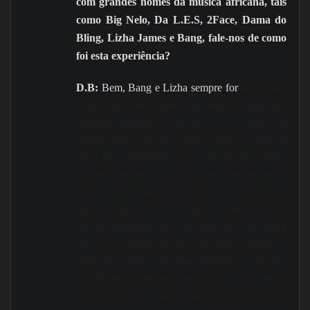
com grandes nomes da música africana, tais
como Big Nelo, Da L.E.S, 2Face, Dama do
Bling, Lizha James e Bang, fale-nos de como
foi esta experiência?
D.B:
Bem, Bang e Lizha sempre for
am grandes
irmãos pa mim, Dama do Bling é uma das
principais inspirações por de trás da criação da
“Último Nível” por isso, estes eu retiro da lista de
troca de experiências, estes são mesmo nomes
que em qualquer altura que forem a ver Magnezia/
Último Nível eles tão sempre presentes em
suporte, agora Da L.E.S., já o conhecia nessas
minhas andanças pela vida nocturna em Joberg
(risos), foi mesmo encontro de amigo
s, 2Face foi
uma honra estar a partilhar momentos com ele a
humildade que ele tem, sendo artista desse calibre,
sempre positivo e dando mais força em conjunto