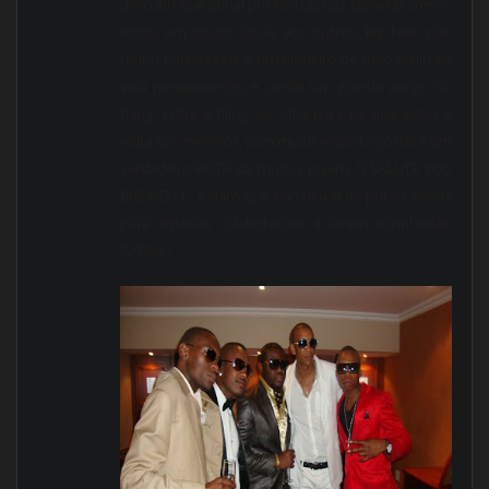
descobri que afinal por de traz das câmeras somos
todos um pouco iguais aos outros, Big Nelo não
tenho palavras ele é um pioneiro de tudo estilo de
vida pensamentos, e sendo um grande amigo do
Bang, Lizha e Bling ele olha para os que estão a
volta dos mesmos, com muito respeito gostei é um
verdadeiro KOTA da musica jovem, “I SALUTE YOU
BIG NELO”,
e claro que não deixei de por os dedos
para algumas colaborações a serem cozinhadas,
KARGA !