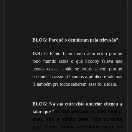
pois saiu dos M18 para Magnezia e falou mal
deles, meia volta sai da magnezia volta para
M18 e fala mal de nós?
BLOG: Porquê o demitiram pela televisão?
D.B:
O Fábio ficou muito aborrecido porque
todo mundo sabia o que Scooby falava nas
nossas costas, então se todos sabem porque
esconder o assunto? vamos a público e falemos
lá também pra todos saberem, essa foi a ideia.
BLOG: Na sua entrevista anterior chegou a
falar que “
eu não perco time para beefar
man, não é minha cena” não acredita
que desta forma contribuiu para se