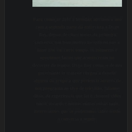
Para começar 2011 a brindar, abrimos o ano
com a segunda parte da entrevista a Dygo
Boy, depois de cinco meses da primeira
conversa, um bom motivo incentivou-nos a
fazer isso em curto tempo, os inúmeros e
oportunos factos que aconteceram no
decorrer do tempo. Dygo Boy como se de um
governante se tratasse chegou a demitir
alguém do grupo a que pertencia através de
um programa ao vivo de televisão, falamos
disso, da experiencia que foi o channel video
music awards e muitas outras coisas mais
interessantes que só poderemos saber lendo
a conversa a seguir: