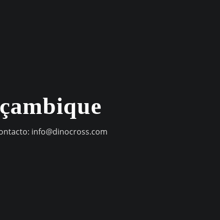
oçambique
contacto:
info@dinocross.com