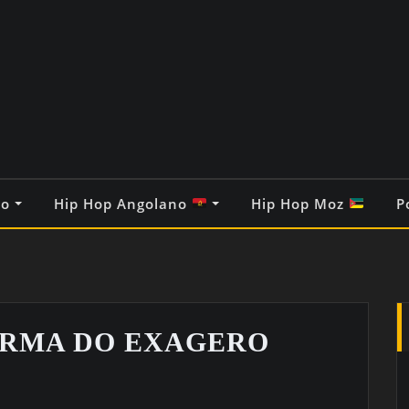
co
Hip Hop Angolano
Hip Hop Moz
P
URMA DO EXAGERO