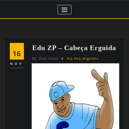
Edu ZP – Cabeça Erguida
16
By
Dino Cross
Hip Hop Angolano
NOV