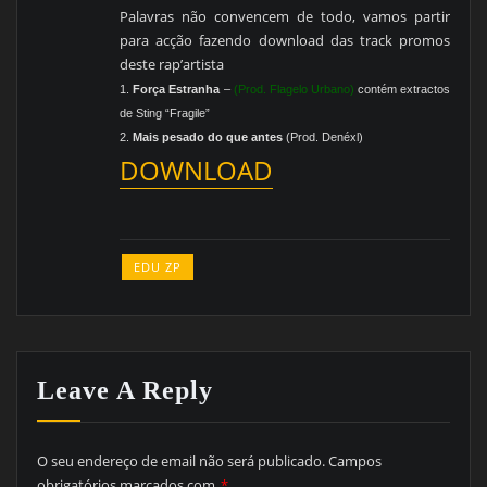
Palavras não convencem de todo, vamos partir
para acção fazendo download das track promos
deste rap’artista
1.
Força Estranha
–
(Prod. Flagelo Urbano)
contém extractos
de Sting “Fragile”
2.
Mais pesado do que antes
(Prod. Denéxl)
DOWNLOAD
EDU ZP
Leave A Reply
O seu endereço de email não será publicado.
Campos
obrigatórios marcados com
*