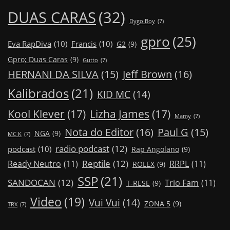
DUAS CARAS
(32)
Dygo Boy
(7)
gpro
(25)
Eva RapDiva
(10)
Francis
(10)
G2
(9)
Gpro; Duas Caras
(9)
Gutto
(7)
Jeff Brown
(16)
HERNANI DA SILVA
(15)
Kalibrados
(21)
KID MC
(14)
Kool Klever
(17)
Lizha James
(17)
Mamy
(7)
Nota do Editor
(16)
Paul G
(15)
NGA
(9)
MC K
(7)
radio podcast
(12)
podcast
(10)
Rap Angolano
(9)
Reptile
(12)
Ready Neutro
(11)
RRPL
(11)
ROLEX
(9)
SSP
(21)
SANDOCAN
(12)
Trio Fam
(11)
T-RESE
(9)
Video
(19)
Vui Vui
(14)
ZONA 5
(9)
TRX
(7)