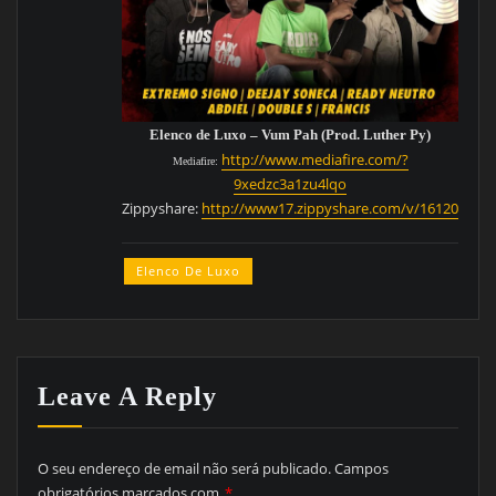
Elenco de Luxo – Vum Pah (Prod. Luther Py)
http://www.mediafire.com/?
Mediafire:
9xedzc3a1zu4lqo
Zippyshare:
http://www17.zippyshare.com/v/16120751/fi
Elenco De Luxo
Leave A Reply
O seu endereço de email não será publicado.
Campos
obrigatórios marcados com
*