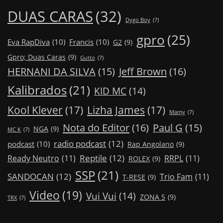
DUAS CARAS
(32)
Dygo Boy
(7)
gpro
(25)
Eva RapDiva
(10)
Francis
(10)
G2
(9)
Gpro; Duas Caras
(9)
Gutto
(7)
Jeff Brown
(16)
HERNANI DA SILVA
(15)
Kalibrados
(21)
KID MC
(14)
Kool Klever
(17)
Lizha James
(17)
Mamy
(7)
Nota do Editor
(16)
Paul G
(15)
NGA
(9)
MC K
(7)
radio podcast
(12)
podcast
(10)
Rap Angolano
(9)
Reptile
(12)
Ready Neutro
(11)
RRPL
(11)
ROLEX
(9)
SSP
(21)
SANDOCAN
(12)
Trio Fam
(11)
T-RESE
(9)
Video
(19)
Vui Vui
(14)
ZONA 5
(9)
TRX
(7)