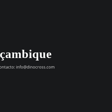
oçambique
contacto:
info@dinocross.com