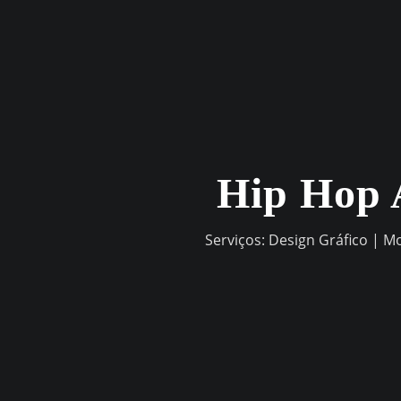
Skip
to
content
Hip Hop 
Serviços: Design Gráfico | M