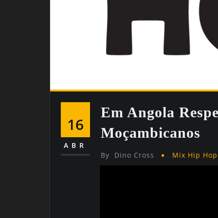
Em Angola Respei
16
Moçambicanos
ABR
By
Dino Cross
Mix Hip Hop