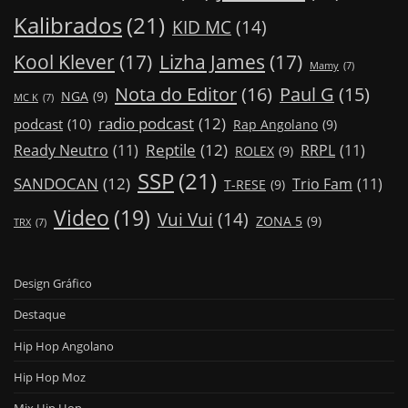
Kalibrados
(21)
KID MC
(14)
Kool Klever
(17)
Lizha James
(17)
Mamy
(7)
Nota do Editor
(16)
Paul G
(15)
NGA
(9)
MC K
(7)
radio podcast
(12)
podcast
(10)
Rap Angolano
(9)
Reptile
(12)
Ready Neutro
(11)
RRPL
(11)
ROLEX
(9)
SSP
(21)
SANDOCAN
(12)
Trio Fam
(11)
T-RESE
(9)
Video
(19)
Vui Vui
(14)
ZONA 5
(9)
TRX
(7)
Design Gráfico
Destaque
Hip Hop Angolano
Hip Hop Moz