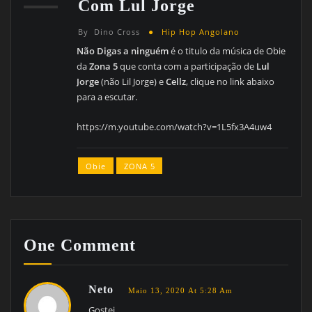
Com Lul Jorge
By
Dino Cross
Hip Hop Angolano
Não Digas a ninguém
é o titulo da música de Obie
da
Zona 5
que conta com a participação de
Lul
Jorge
(não Lil Jorge) e
Cellz
, clique no link abaixo
para a escutar.
https://m.youtube.com/watch?v=1L5fx3A4uw4
Obie
ZONA 5
One Comment
Neto
Maio 13, 2020 At 5:28 Am
Gostei