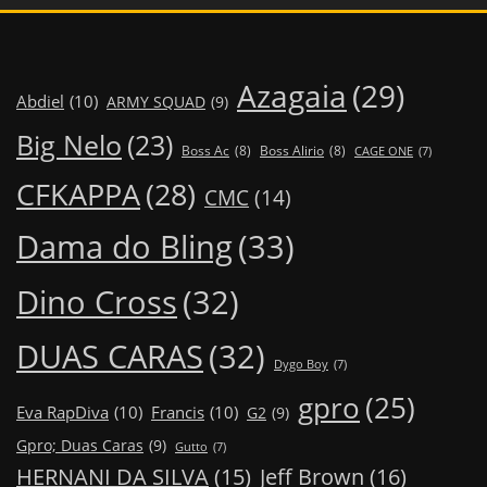
Azagaia
(29)
Abdiel
(10)
ARMY SQUAD
(9)
Big Nelo
(23)
Boss Ac
(8)
Boss Alirio
(8)
CAGE ONE
(7)
CFKAPPA
(28)
CMC
(14)
Dama do Bling
(33)
Dino Cross
(32)
DUAS CARAS
(32)
Dygo Boy
(7)
gpro
(25)
Eva RapDiva
(10)
Francis
(10)
G2
(9)
Gpro; Duas Caras
(9)
Gutto
(7)
Jeff Brown
(16)
HERNANI DA SILVA
(15)