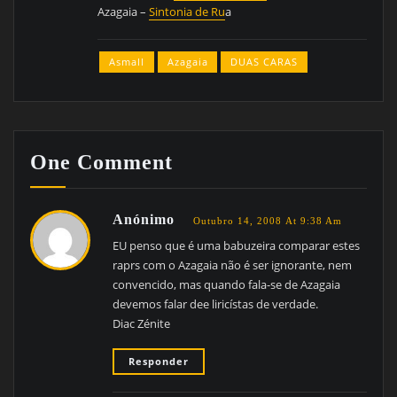
Azagaia –
Sintonia de Ru
a
Asmall
Azagaia
DUAS CARAS
One Comment
Anónimo
Outubro 14, 2008 At 9:38 Am
EU penso que é uma babuzeira comparar estes
raprs com o Azagaia não é ser ignorante, nem
convencido, mas quando fala-se de Azagaia
devemos falar dee liricístas de verdade.
Diac Zénite
Responder