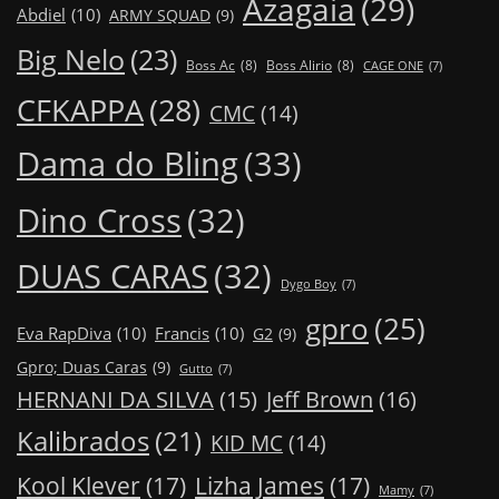
Azagaia
(29)
Abdiel
(10)
ARMY SQUAD
(9)
Big Nelo
(23)
Boss Ac
(8)
Boss Alirio
(8)
CAGE ONE
(7)
CFKAPPA
(28)
CMC
(14)
Dama do Bling
(33)
Dino Cross
(32)
DUAS CARAS
(32)
Dygo Boy
(7)
gpro
(25)
Eva RapDiva
(10)
Francis
(10)
G2
(9)
Gpro; Duas Caras
(9)
Gutto
(7)
Jeff Brown
(16)
HERNANI DA SILVA
(15)
Kalibrados
(21)
KID MC
(14)
Kool Klever
(17)
Lizha James
(17)
Mamy
(7)