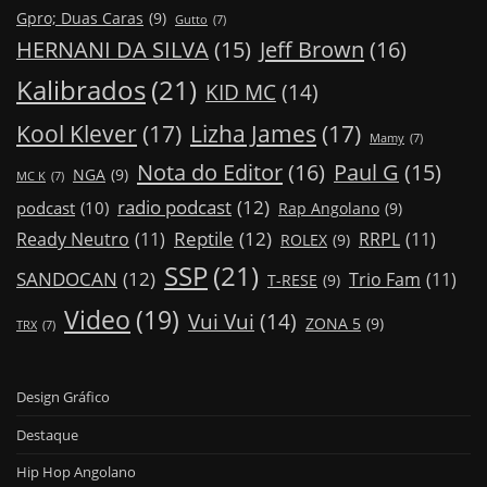
Gpro; Duas Caras
(9)
Gutto
(7)
Jeff Brown
(16)
HERNANI DA SILVA
(15)
Kalibrados
(21)
KID MC
(14)
Kool Klever
(17)
Lizha James
(17)
Mamy
(7)
Nota do Editor
(16)
Paul G
(15)
NGA
(9)
MC K
(7)
radio podcast
(12)
podcast
(10)
Rap Angolano
(9)
Reptile
(12)
Ready Neutro
(11)
RRPL
(11)
ROLEX
(9)
SSP
(21)
SANDOCAN
(12)
Trio Fam
(11)
T-RESE
(9)
Video
(19)
Vui Vui
(14)
ZONA 5
(9)
TRX
(7)
Design Gráfico
Destaque
Hip Hop Angolano