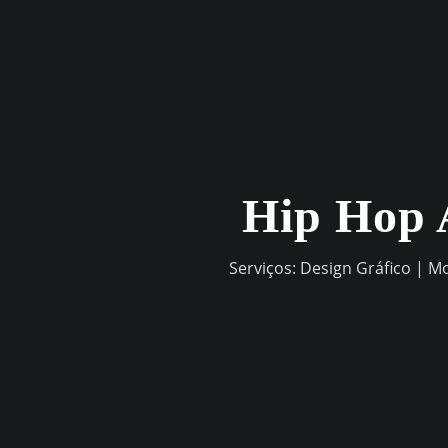
Skip
to
content
Hip Hop 
Serviços: Design Gráfico | M