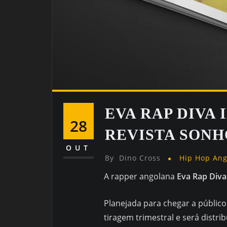
EVA RAP DIVA
28
REVISTA SONH
OUT
By
Dino Cross
Hip Hop An
A rapper angolana
Eva Rap Diva
Planejada para chegar a públic
tiragem trimestral e será distrib