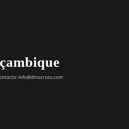
oçambique
contacto:
info@dinocross.com