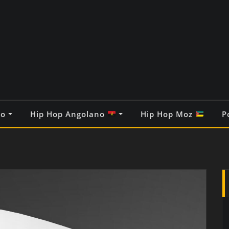
co
Hip Hop Angolano
Hip Hop Moz
P