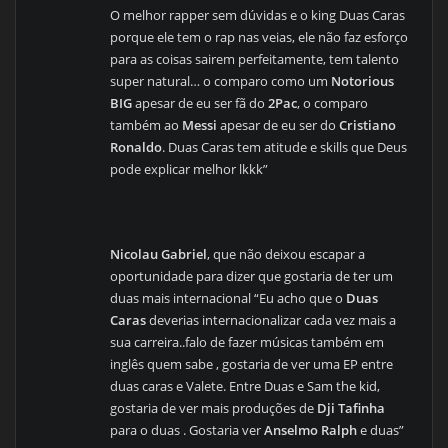
O melhor rapper sem dúvidas e o king Duas Caras
porque ele tem o rap nas veias, ele não faz esforço
para as coisas sairem perfeitamente, tem talento
super natural… o comparo como um
Notorious
BIG
apesar de eu ser fã do
2Pac
, o comparo
também ao
Messi
apesar de eu ser do
Cristiano
Ronaldo
. Duas Caras tem atitude e skills que Deus
pode explicar melhor lkkk”
Nicolau Gabriel
, que não deixou escapar a
oportunidade para dizer que gostaria de ter um
duas mais internacional “Eu acho que o
Duas
Caras
deverias internacionalizar cada vez mais a
sua carreira..falo de fazer músicas também em
inglês quem sabe , gostaria de ver uma EP entre
duas caras e Valete. Entre Duas e Sam the kid,
gostaria de ver mais produções de
Dji Tafinha
para o duas . Gostaria ver
Anselmo Ralph
e duas”