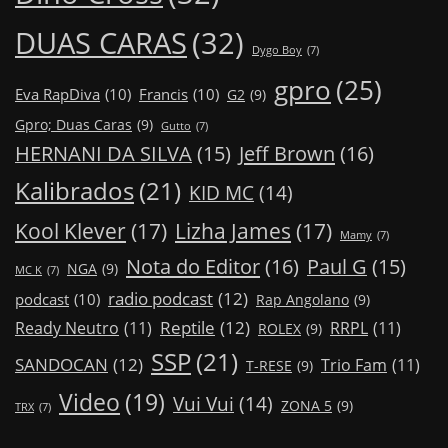
DUAS CARAS
(32)
Dygo Boy
(7)
gpro
(25)
Eva RapDiva
(10)
Francis
(10)
G2
(9)
Gpro; Duas Caras
(9)
Gutto
(7)
Jeff Brown
(16)
HERNANI DA SILVA
(15)
Kalibrados
(21)
KID MC
(14)
Kool Klever
(17)
Lizha James
(17)
Mamy
(7)
Nota do Editor
(16)
Paul G
(15)
NGA
(9)
MC K
(7)
radio podcast
(12)
podcast
(10)
Rap Angolano
(9)
Reptile
(12)
Ready Neutro
(11)
RRPL
(11)
ROLEX
(9)
SSP
(21)
SANDOCAN
(12)
Trio Fam
(11)
T-RESE
(9)
Video
(19)
Vui Vui
(14)
ZONA 5
(9)
TRX
(7)