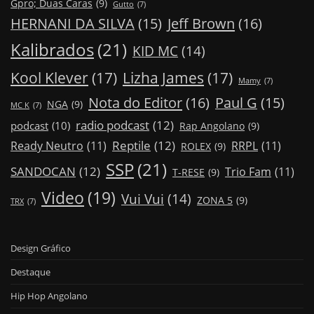
Gpro; Duas Caras
(9)
Gutto
(7)
Jeff Brown
(16)
HERNANI DA SILVA
(15)
Kalibrados
(21)
KID MC
(14)
Kool Klever
(17)
Lizha James
(17)
Mamy
(7)
Nota do Editor
(16)
Paul G
(15)
NGA
(9)
MC K
(7)
radio podcast
(12)
podcast
(10)
Rap Angolano
(9)
Reptile
(12)
Ready Neutro
(11)
RRPL
(11)
ROLEX
(9)
SSP
(21)
SANDOCAN
(12)
Trio Fam
(11)
T-RESE
(9)
Video
(19)
Vui Vui
(14)
ZONA 5
(9)
TRX
(7)
Design Gráfico
Destaque
Hip Hop Angolano