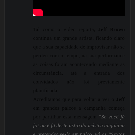
Tal como o video reporta,
Jeff Brown
continua um grande artista, ficando claro
que a sua capacidade de improvisar não se
perdeu com o tempo, na sua performance
as coisas foram acontecendo mediante as
circunstância, até a entrada dos
convidados não foi previamente
planificada.
Acreditamos que para voltar a ver o
Jeff
em grandes palcos a campanha começa
por partilhar esta mensagem
“Se você já
foi ou é fã deste astro da música angolana
e pretendes ve-lo em palco, vá as “Sextas