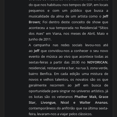
do que nos habituou nos tempos de SSP, em locais
pequenos e com um público que busca a
musicalidade da alma de um artista como o
Jeff
Brown;
Foi dentro deste conceito de show que
aconteceu a sua temporada no Residencial “Sítios
dos Ases” em Viana, nos meses de Abril, Maio e
Junho de 2011.
A campanha nas redes sociais levou-nos até
ao
Jeff
que convidou-nos a conhecer o seu novo
evento de música ao vivo que acontece todas as
sextas-feiras a partir das 20:30 no
NOYORICAN
,
residencial, restaurante e bar, na rua 3, zona verde,
bairro Benfica. Em cada edição uma mistura de
novos e velhos talentos, os novatos são os que
geralmente recorrem ao Jeff em busca de
oportunidade para singrar no universo artístico, já
os kotas são os veteranos
Phather Mak, Grace
Star, Livongue, Nicol e Walter Ananas
,
contemporâneos do anfitrião que na última sexta-
feira, levaram-nos a viajar pelos clássicos.