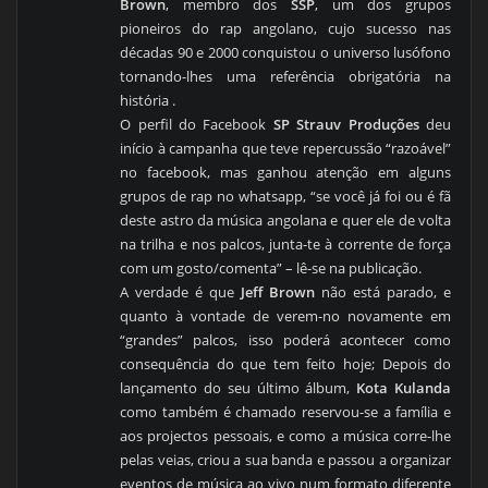
Brown
, membro dos
SSP
, um dos grupos
pioneiros do rap angolano, cujo sucesso nas
décadas 90 e 2000 conquistou o universo lusófono
tornando-lhes uma referência obrigatória na
história .
O perfil do Facebook
SP Strauv Produções
deu
início à campanha que teve repercussão “razoável”
no facebook, mas ganhou atenção em alguns
grupos de rap no whatsapp, “se você já foi ou é fã
deste astro da música angolana e quer ele de volta
na trilha e nos palcos, junta-te à corrente de força
com um gosto/comenta” – lê-se na publicação.
A verdade é que
Jeff Brown
não está parado, e
quanto à vontade de verem-no novamente em
“grandes” palcos, isso poderá acontecer como
consequência do que tem feito hoje; Depois do
lançamento do seu último álbum,
Kota Kulanda
como também é chamado reservou-se a família e
aos projectos pessoais, e como a música corre-lhe
pelas veias, criou a sua banda e passou a organizar
eventos de música ao vivo num formato diferente