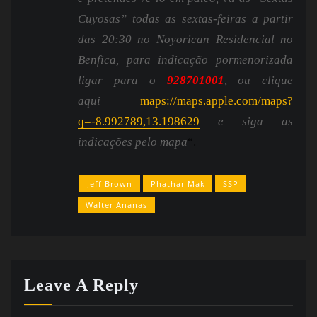
Cuyosas” todas as sextas-feiras a partir
das 20:30 no Noyorican Residencial no
Benfica, para indicação pormenorizada
ligar para o
928701001
, ou clique
aqui
maps://maps.apple.com/maps?
q=-8.992789,13.198629
e siga as
indicações pelo mapa
“.
Jeff Brown
Phathar Mak
SSP
Walter Ananas
Leave A Reply