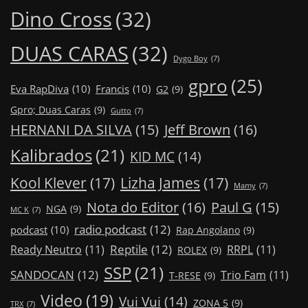
Dino Cross
(32)
DUAS CARAS
(32)
Dygo Boy
(7)
gpro
(25)
Eva RapDiva
(10)
Francis
(10)
G2
(9)
Gpro; Duas Caras
(9)
Gutto
(7)
Jeff Brown
(16)
HERNANI DA SILVA
(15)
Kalibrados
(21)
KID MC
(14)
Kool Klever
(17)
Lizha James
(17)
Mamy
(7)
Nota do Editor
(16)
Paul G
(15)
NGA
(9)
MC K
(7)
radio podcast
(12)
podcast
(10)
Rap Angolano
(9)
Reptile
(12)
Ready Neutro
(11)
RRPL
(11)
ROLEX
(9)
SSP
(21)
SANDOCAN
(12)
Trio Fam
(11)
T-RESE
(9)
Video
(19)
Vui Vui
(14)
ZONA 5
(9)
TRX
(7)