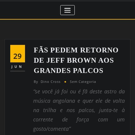
FÃS PEDEM RETORNO
29
DE JEFF BROWN AOS
JUN
GRANDES PALCOS
By
Dino Cross
Sem Categoria
“se você já foi ou é fã deste astro da
música angolana e quer ele de volta
na trilha e nos palcos, junta-te à
corrente de força com um
gosto/comenta”