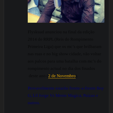
Flyskuad anunciou na final da edição
2014 do RRPL (Reis do Rompimento
Primeira Liga) que os mc’s que brilharam
nas ruas e no big show cidade, vão voltar
aos palcos para uma batalha com mc’s do
rompimento actual no dia dos finados
deste ano (
2 de Novembro
).
Provavelmente estarão frente-a-frente Boy
G, Lil Jorge Vs Mente Magica, Paizao e
outros.