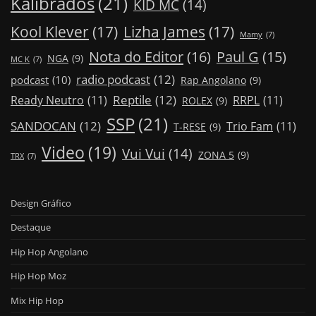
Kalibrados
(21)
KID MC
(14)
Kool Klever
(17)
Lizha James
(17)
Mamy
(7)
Nota do Editor
(16)
Paul G
(15)
NGA
(9)
MC K
(7)
radio podcast
(12)
podcast
(10)
Rap Angolano
(9)
Reptile
(12)
Ready Neutro
(11)
RRPL
(11)
ROLEX
(9)
SSP
(21)
SANDOCAN
(12)
Trio Fam
(11)
T-RESE
(9)
Video
(19)
Vui Vui
(14)
ZONA 5
(9)
TRX
(7)
Design Gráfico
Destaque
Hip Hop Angolano
Hip Hop Moz
Mix Hip Hop