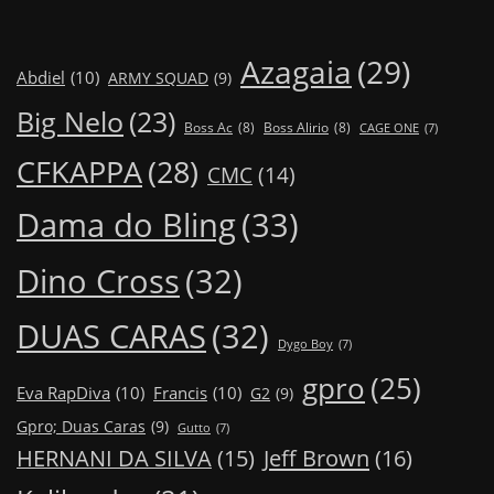
Azagaia
(29)
Abdiel
(10)
ARMY SQUAD
(9)
Big Nelo
(23)
Boss Ac
(8)
Boss Alirio
(8)
CAGE ONE
(7)
CFKAPPA
(28)
CMC
(14)
Dama do Bling
(33)
Dino Cross
(32)
DUAS CARAS
(32)
Dygo Boy
(7)
gpro
(25)
Eva RapDiva
(10)
Francis
(10)
G2
(9)
Gpro; Duas Caras
(9)
Gutto
(7)
Jeff Brown
(16)
HERNANI DA SILVA
(15)