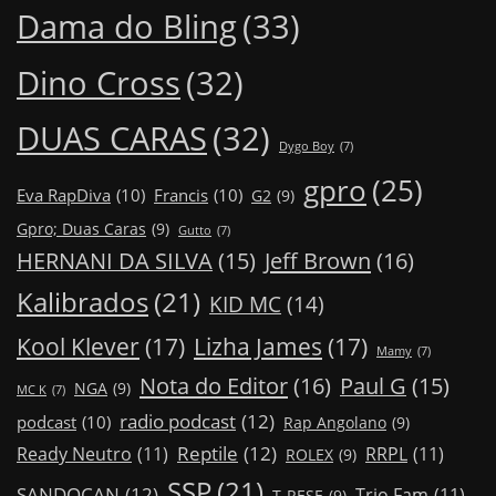
Dama do Bling
(33)
Dino Cross
(32)
DUAS CARAS
(32)
Dygo Boy
(7)
gpro
(25)
Eva RapDiva
(10)
Francis
(10)
G2
(9)
Gpro; Duas Caras
(9)
Gutto
(7)
Jeff Brown
(16)
HERNANI DA SILVA
(15)
Kalibrados
(21)
KID MC
(14)
Kool Klever
(17)
Lizha James
(17)
Mamy
(7)
Nota do Editor
(16)
Paul G
(15)
NGA
(9)
MC K
(7)
radio podcast
(12)
podcast
(10)
Rap Angolano
(9)
Reptile
(12)
Ready Neutro
(11)
RRPL
(11)
ROLEX
(9)
SSP
(21)
SANDOCAN
(12)
Trio Fam
(11)
T-RESE
(9)