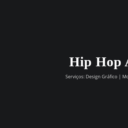
Skip
to
content
Hip Hop 
Serviços: Design Gráfico | M