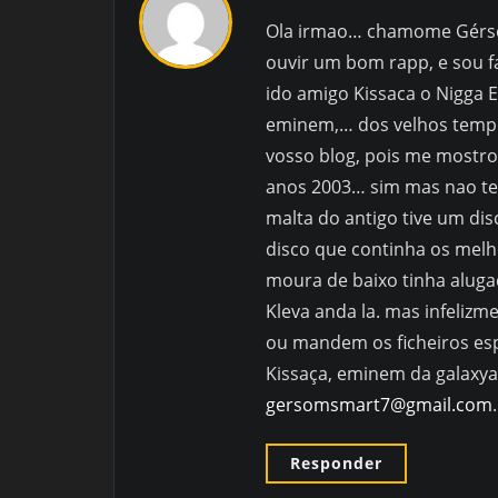
Ola irmao… chamome Gérso
ouvir um bom rapp, e sou f
ido amigo Kissaca o Nigga E
eminem,… dos velhos tempo
vosso blog, pois me mostro
anos 2003… sim mas nao tem
malta do antigo tive um di
disco que continha os melh
moura de baixo tinha alugad
Kleva anda la. mas infelizm
ou mandem os ficheiros esp
Kissaça, eminem da galax
gersomsmart7@gmail.com
Responder