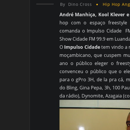
By
Dino Cross
Hip Hop An
André Manhiça, Kool Klever e
hop com o espaço freestyle
comanda o Impulso Cidade FM 
Show Cidade FM 99.9 em Luanda
O
Impulso Cidade
tem vindo a r
moçambicano, que cuspem muita
ano o público eleger o frees
convenceu o público que o el
para o gPro 3H, de la pra cá,
do Bling, Gina Pepa, 3h, 100 Pa
da rádio), Dynomite, Azagaia (c