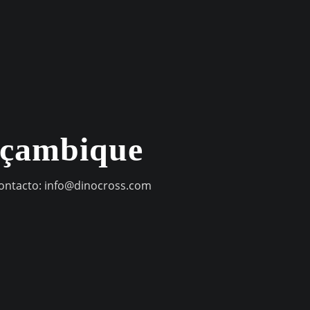
oçambique
contacto:
info@dinocross.com