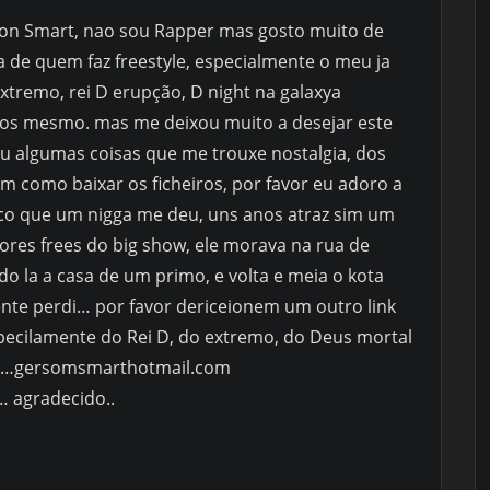
n Smart, nao sou Rapper mas gosto muito de
a de quem faz freestyle, especialmente o meu ja
xtremo, rei D erupção, D night na galaxya
s mesmo. mas me deixou muito a desejar este
u algumas coisas que me trouxe nostalgia, dos
 como baixar os ficheiros, por favor eu adoro a
sco que um nigga me deu, uns anos atraz sim um
ores frees do big show, ele morava na rua de
o la a casa de um primo, e volta e meia o kota
ente perdi… por favor dericeionem um outro link
ecilamente do Rei D, do extremo, do Deus mortal
ya…gersomsmarthotmail.com
… agradecido..