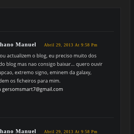
elhano Manuel
Abril 29, 2013 At 9:58 Pm
 ou actualizem o blog, eu preciso muito dos
e do blog mas nao consigo baixar… quero ouvir
rupcao, extremo signo, eminem da galaxy,
em os ficheiros para mim.
m
gersomsmart7@gmail.com
elhano Manuel
Abril 29, 2013 At 9:58 Pm