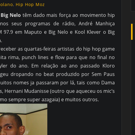
golano
,
Hip Hop Moz
 Big Nelo
têm dado mais força ao movimento hip
 nos seus programas de rádio, André Manhiça
97.9 em Maputo e Big Nelo e Kool Klever o Big
.
eceber as quartas-feiras artistas do hip hop game
 rima, punch lines e flow para que no final no
tyler do ano. Em relação ao ano passado Kloro
egeu dropando no beat produzido por Sem Paus
 muitos nomes ja passaram por lá, tais como Dama
us, Hernani Mudanisse (outro que aqueceu os mic’s
omo sempre super azagaia) e muitos outros.