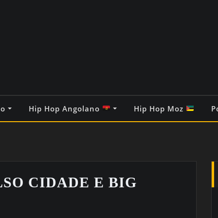
co
Hip Hop Angolano
Hip Hop Moz
P
ULSO CIDADE E BIG