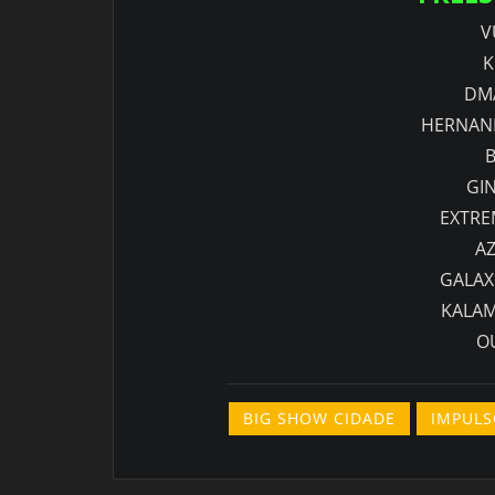
V
K
DM
HERNANI
B
GI
EXTRE
AZ
GALAX
KALA
O
BIG SHOW CIDADE
IMPULS