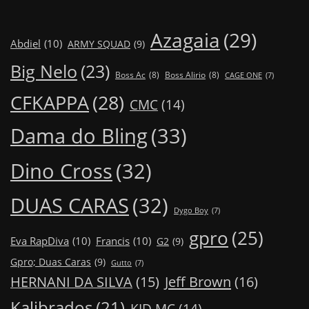
Azagaia
(29)
Abdiel
(10)
ARMY SQUAD
(9)
Big Nelo
(23)
Boss Ac
(8)
Boss Alirio
(8)
CAGE ONE
(7)
CFKAPPA
(28)
CMC
(14)
Dama do Bling
(33)
Dino Cross
(32)
DUAS CARAS
(32)
Dygo Boy
(7)
gpro
(25)
Eva RapDiva
(10)
Francis
(10)
G2
(9)
Gpro; Duas Caras
(9)
Gutto
(7)
Jeff Brown
(16)
HERNANI DA SILVA
(15)
Kalibrados
(21)
KID MC
(14)