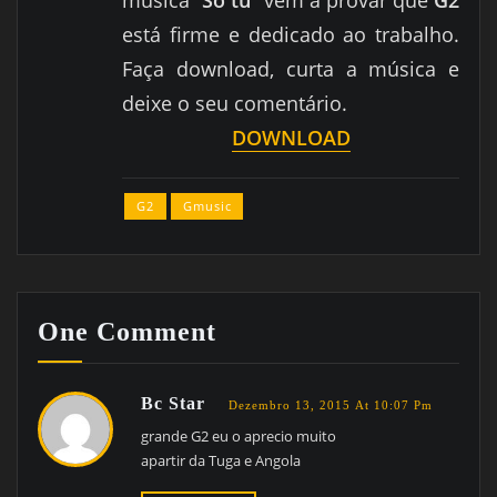
música “
Só tu
” vem a provar que
G2
está firme e dedicado ao trabalho.
Faça download, curta a música e
deixe o seu comentário.
DOWNLOAD
G2
Gmusic
One Comment
Bc Star
Dezembro 13, 2015 At 10:07 Pm
grande G2 eu o aprecio muito
apartir da Tuga e Angola