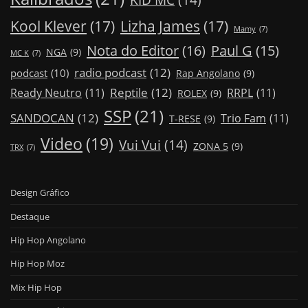
Kool Klever
(17)
Lizha James
(17)
Mamy
(7)
Nota do Editor
(16)
Paul G
(15)
NGA
(9)
MC K
(7)
radio podcast
(12)
podcast
(10)
Rap Angolano
(9)
Reptile
(12)
Ready Neutro
(11)
RRPL
(11)
ROLEX
(9)
SSP
(21)
SANDOCAN
(12)
Trio Fam
(11)
T-RESE
(9)
Video
(19)
Vui Vui
(14)
ZONA 5
(9)
TRX
(7)
Design Gráfico
Destaque
Hip Hop Angolano
Hip Hop Moz
Mix Hip Hop