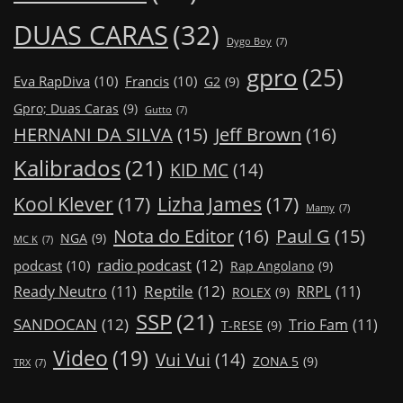
DUAS CARAS
(32)
Dygo Boy
(7)
gpro
(25)
Eva RapDiva
(10)
Francis
(10)
G2
(9)
Gpro; Duas Caras
(9)
Gutto
(7)
Jeff Brown
(16)
HERNANI DA SILVA
(15)
Kalibrados
(21)
KID MC
(14)
Kool Klever
(17)
Lizha James
(17)
Mamy
(7)
Nota do Editor
(16)
Paul G
(15)
NGA
(9)
MC K
(7)
radio podcast
(12)
podcast
(10)
Rap Angolano
(9)
Reptile
(12)
Ready Neutro
(11)
RRPL
(11)
ROLEX
(9)
SSP
(21)
SANDOCAN
(12)
Trio Fam
(11)
T-RESE
(9)
Video
(19)
Vui Vui
(14)
ZONA 5
(9)
TRX
(7)