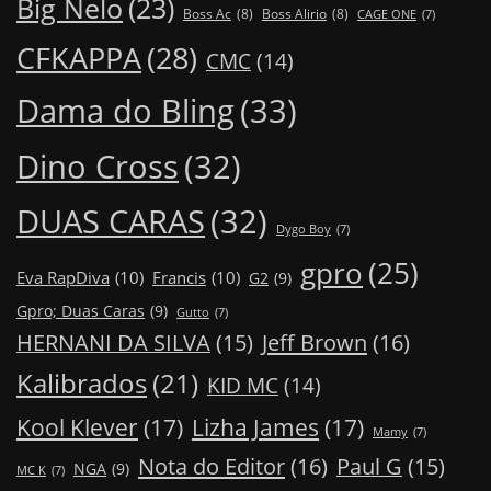
Big Nelo
(23)
Boss Ac
(8)
Boss Alirio
(8)
CAGE ONE
(7)
CFKAPPA
(28)
CMC
(14)
Dama do Bling
(33)
Dino Cross
(32)
DUAS CARAS
(32)
Dygo Boy
(7)
gpro
(25)
Eva RapDiva
(10)
Francis
(10)
G2
(9)
Gpro; Duas Caras
(9)
Gutto
(7)
Jeff Brown
(16)
HERNANI DA SILVA
(15)
Kalibrados
(21)
KID MC
(14)
Kool Klever
(17)
Lizha James
(17)
Mamy
(7)
Nota do Editor
(16)
Paul G
(15)
NGA
(9)
MC K
(7)