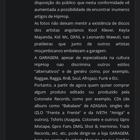
disposição do público que nesta conformidade vê
aumentada a possibilidade de encontrar inumeros
artigos de HipHop.
As fotos não deixam mentir a existência de discos
dos artistas angolanos Kool Klever, Keyta
Mayanda, Kid Mc, DXNL e Leonardo Wawuti, nas
pratileiras que junto de outros artistas
moçambicanos embelezam a garagem.
A GARAGEM, apesar de especializada na cultura
HipHop nao discrimina outros estilos
“alternativos” e de genéro como, por exemplo,
Raggae, Ragga, RnB, Soul, Afrojazz, Funk e Etc.
Portanto, a partir de agora quem quiser comprar
algum produto editado ou produzido pela
Cotonete Records, como por exemplo, CDs (de
albuns como “Babalaze” de AZAGAIA, singles do
IZLO “Frente a Frente” e da IVETH “Amiga” e
outros), Tshirts (Azagaia, Cotonete e outros) Gpro
Mixtape, Gpro Fam, DMG, Shot B, Herminio, Track
Records, etc, etc, pode dirigir-se a loja GARAGEM,
bem no centro da cidade Maputo, na rua Simões