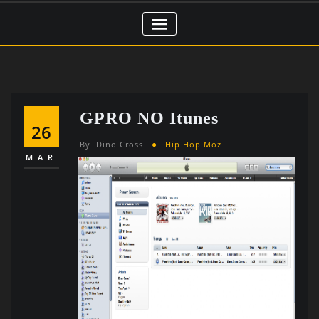
GPRO NO Itunes
26
By
Dino Cross
Hip Hop Moz
MAR