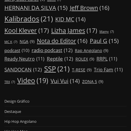
Jeff Brown
(16)
HERNANI DA SILVA
(15)
Kalibrados
(21)
KID MC
(14)
Kool Klever
(17)
Lizha James
(17)
Mamy
(7)
Nota do Editor
(16)
Paul G
(15)
NGA
(9)
MC K
(7)
radio podcast
(12)
podcast
(10)
Rap Angolano
(9)
Reptile
(12)
Ready Neutro
(11)
RRPL
(11)
ROLEX
(9)
SSP
(21)
SANDOCAN
(12)
Trio Fam
(11)
T-RESE
(9)
Video
(19)
Vui Vui
(14)
ZONA 5
(9)
TRX
(7)
Design Gráfico
Destaque
Hip Hop Angolano