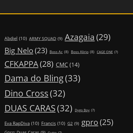
Azagaia
(29)
Abdiel
(10)
ARMY SQUAD
(9)
Big Nelo
(23)
Boss Ac
(8)
Boss Alirio
(8)
CAGE ONE
(7)
CFKAPPA
(28)
CMC
(14)
Dama do Bling
(33)
Dino Cross
(32)
DUAS CARAS
(32)
Dygo Boy
(7)
gpro
(25)
Eva RapDiva
(10)
Francis
(10)
G2
(9)
Gpro; Duas Caras
(9)
Gutto
(7)