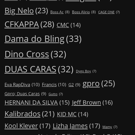
Big Nelo
(23)
Boss Ac
(8)
Boss Alirio
(8)
CAGE ONE
(7)
CFKAPPA
(28)
CMC
(14)
Dama do Bling
(33)
Dino Cross
(32)
DUAS CARAS
(32)
Dygo Boy
(7)
gpro
(25)
Eva RapDiva
(10)
Francis
(10)
G2
(9)
Gpro; Duas Caras
(9)
Gutto
(7)
Jeff Brown
(16)
HERNANI DA SILVA
(15)
Kalibrados
(21)
KID MC
(14)
Kool Klever
(17)
Lizha James
(17)
Mamy
(7)