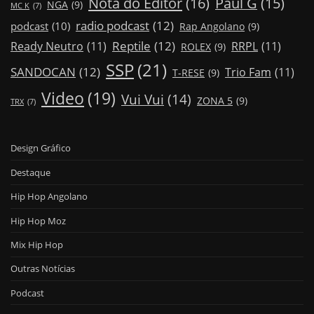
Nota do Editor
(16)
Paul G
(15)
NGA
(9)
MC K
(7)
radio podcast
(12)
podcast
(10)
Rap Angolano
(9)
Reptile
(12)
Ready Neutro
(11)
RRPL
(11)
ROLEX
(9)
SSP
(21)
SANDOCAN
(12)
Trio Fam
(11)
T-RESE
(9)
Video
(19)
Vui Vui
(14)
ZONA 5
(9)
TRX
(7)
Design Gráfico
Destaque
Hip Hop Angolano
Hip Hop Moz
Mix Hip Hop
Outras Notícias
Podcast