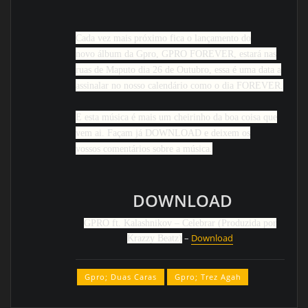
Cada vez mais próximo fica o lançamento do
novo álbum da Gpro, GPRO FOREVER, estará nas
ruas de Maputo dia 26 de Outubro, essa é uma data a
assinalar no nosso calendário como o dia FOREVER.
E esta música é mais um cheirinho da boa coisa que
vem ai. Façam já DOWNLOAD e deixem os
vossos comentários sobre a música.
DOWNLOAD
GPRO ft. Kalashnikov – Celebrar (Produzida por
–
Download
Krazzy Beatz)
Gpro; Duas Caras
Gpro; Trez Agah