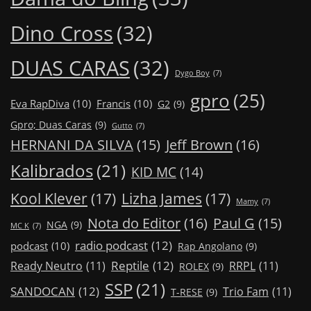
Dino Cross
(32)
DUAS CARAS
(32)
Dygo Boy
(7)
gpro
(25)
Eva RapDiva
(10)
Francis
(10)
G2
(9)
Gpro; Duas Caras
(9)
Gutto
(7)
Jeff Brown
(16)
HERNANI DA SILVA
(15)
Kalibrados
(21)
KID MC
(14)
Kool Klever
(17)
Lizha James
(17)
Mamy
(7)
Nota do Editor
(16)
Paul G
(15)
NGA
(9)
MC K
(7)
radio podcast
(12)
podcast
(10)
Rap Angolano
(9)
Reptile
(12)
Ready Neutro
(11)
RRPL
(11)
ROLEX
(9)
SSP
(21)
SANDOCAN
(12)
Trio Fam
(11)
T-RESE
(9)