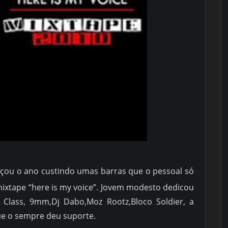
çou o ano custindo umas barras que o pessoal só
mixtape “here is my voice”. Jovem modesto dedicou
 Class, 9mm,Dj Dabo,Moz Rootz,Bloco Soldier, a
ue o sempre deu suporte.