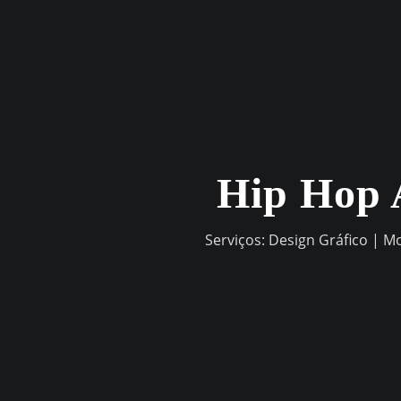
Skip
to
content
Hip Hop 
Serviços: Design Gráfico | M