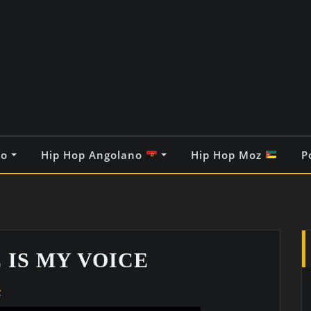
co
Hip Hop Angolano
Hip Hop Moz
P
 IS MY VOICE
z