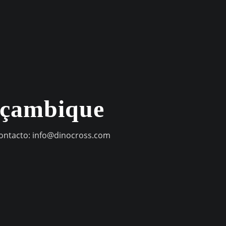
oçambique
contacto:
info@dinocross.com