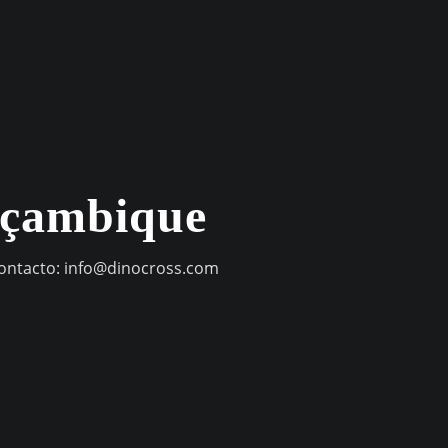
oçambique
contacto:
info@dinocross.com