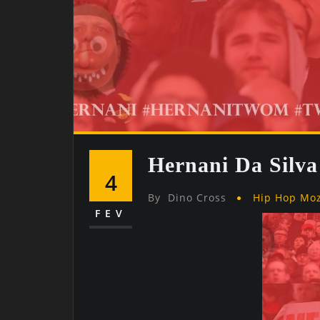
Hernani Da Silv
4
By
Dino Cross
Hip Hop Mo
FEV