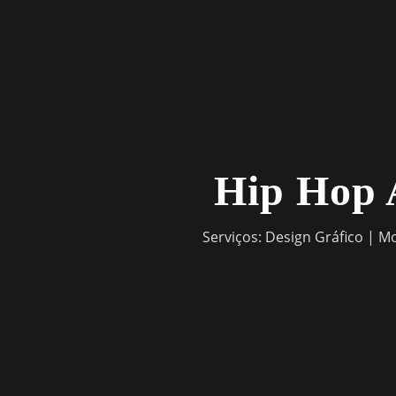
Skip
to
content
Hip Hop 
Serviços: Design Gráfico | M