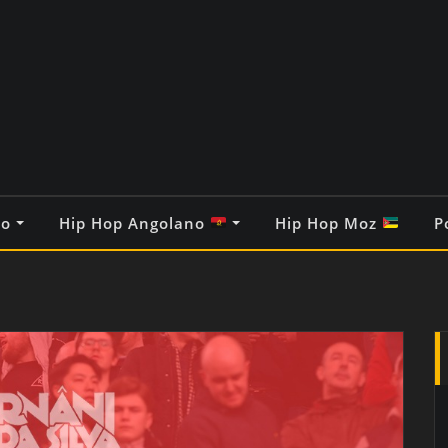
co
Hip Hop Angolano
Hip Hop Moz
P