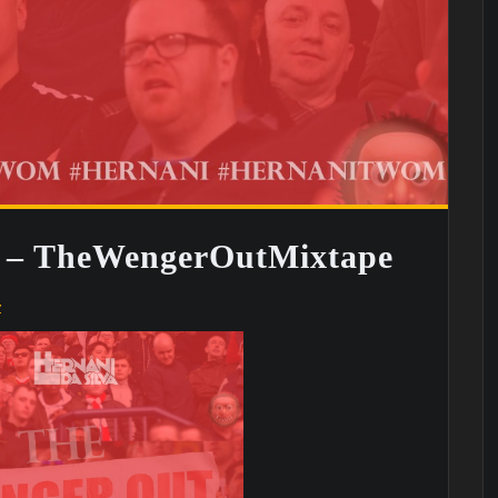
a – TheWengerOutMixtape
z