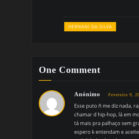
HERNANI DA SILVA
One Comment
Anónimo
Fevereiro 9, 
Esse puto ñ me diz nada, r
chamar d hip-hop, lá em mo
tá mais pra palhaço sem gr
espero k entendam e aceitem