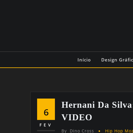
Início
Design Gráfi
Hernani Da Si
6
VIDEO
FEV
By
Dino Cross
Hip Hop Mo