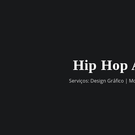
Skip
to
content
Hip Hop 
Serviços: Design Gráfico | M