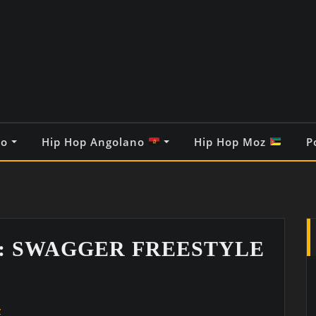
co
Hip Hop Angolano
Hip Hop Moz
P
lva: SWAGGER FREESTYLE
z