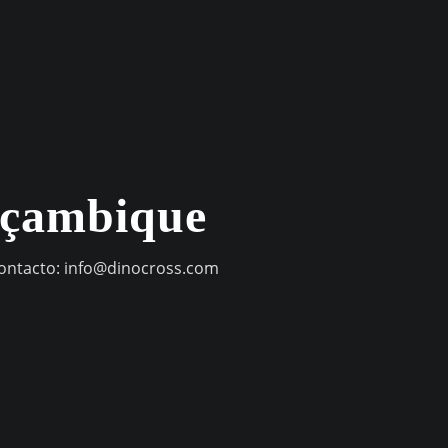
oçambique
contacto:
info@dinocross.com