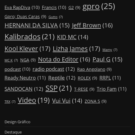
gpro
(25)
Eva RapDiva
(10)
Francis
(10)
G2
(9)
Gpro; Duas Caras
(9)
Gutto
(7)
Jeff Brown
(16)
HERNANI DA SILVA
(15)
Kalibrados
(21)
KID MC
(14)
Kool Klever
(17)
Lizha James
(17)
Mamy
(7)
Nota do Editor
(16)
Paul G
(15)
NGA
(9)
MC K
(7)
radio podcast
(12)
podcast
(10)
Rap Angolano
(9)
Reptile
(12)
Ready Neutro
(11)
RRPL
(11)
ROLEX
(9)
SSP
(21)
SANDOCAN
(12)
Trio Fam
(11)
T-RESE
(9)
Video
(19)
Vui Vui
(14)
ZONA 5
(9)
TRX
(7)
Design Gráfico
Destaque