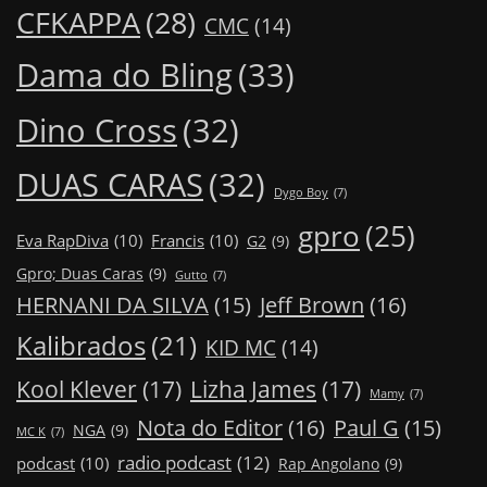
CFKAPPA
(28)
CMC
(14)
Dama do Bling
(33)
Dino Cross
(32)
DUAS CARAS
(32)
Dygo Boy
(7)
gpro
(25)
Eva RapDiva
(10)
Francis
(10)
G2
(9)
Gpro; Duas Caras
(9)
Gutto
(7)
Jeff Brown
(16)
HERNANI DA SILVA
(15)
Kalibrados
(21)
KID MC
(14)
Kool Klever
(17)
Lizha James
(17)
Mamy
(7)
Nota do Editor
(16)
Paul G
(15)
NGA
(9)
MC K
(7)
radio podcast
(12)
podcast
(10)
Rap Angolano
(9)