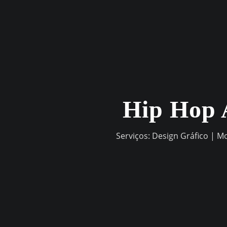
Skip
to
content
Hip Hop 
Serviços: Design Gráfico | M