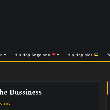
co
Hip Hop Angolano
Hip Hop Moz
P
The Bussiness
golano