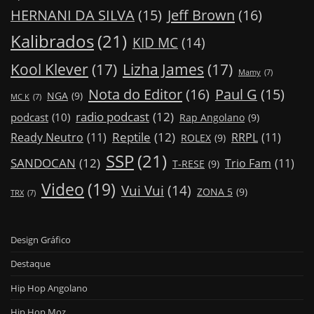
Jeff Brown
(16)
HERNANI DA SILVA
(15)
Kalibrados
(21)
KID MC
(14)
Kool Klever
(17)
Lizha James
(17)
Mamy
(7)
Nota do Editor
(16)
Paul G
(15)
NGA
(9)
MC K
(7)
radio podcast
(12)
podcast
(10)
Rap Angolano
(9)
Reptile
(12)
Ready Neutro
(11)
RRPL
(11)
ROLEX
(9)
SSP
(21)
SANDOCAN
(12)
Trio Fam
(11)
T-RESE
(9)
Video
(19)
Vui Vui
(14)
ZONA 5
(9)
TRX
(7)
Design Gráfico
Destaque
Hip Hop Angolano
Hip Hop Moz