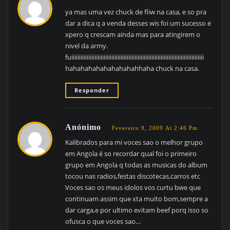
ya mas uma vez chuck de fliw na casa, e so pra
dar a dica q a venda desses wis foi um sucesso e
xpero q crescam ainda mas para atingirem o
nivel da army.
fuiiiiiiiiiiiiiiiiiiiiiiiiiiiiiiiiiiiiiiiiiiiiiiiiiiiiiiiiiiiiiiiiiiiiiiiiiiiiiiiiiiiiii
hahahahahahahahahahhaha chuck na casa.
Responder
Anónimo
Fevereiro 9, 2009 At 2:46 Pm
Kalibrados para mi voces sao o melhor grupo
em Angola é so recordar qual foi o primeiro
grupo em Angola q todas as musicas do album
tocou nas radios,festas discotecas,carros etc
Voces sao os meus idolos vos curtu bwe que
continuam assim que xta muito bom,sempre a
dar carga,e por ultimo evitam beef porq isso so
ofusca o que voces sao…