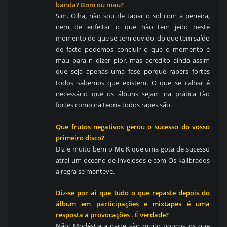
banda? Bom ou mau?
Sim. Olha, não sou de tapar o sol com a peneira,
nem de enfeitar o que não tem jeito neste
momento do que se tem ouvido, do que tem saído
de facto podemos concluir o que o momento é
mau para n dizer pior, mas acredito ainda assim
que seja apenas uma fase porque rapers fortes
todos sabemos que existem. O que se calhar é
necessário que os álbuns sejam na prática tão
fortes como na teoria todos rapes são.
Que frutos negativos gerou o sucesso do vosso
primeiro disco?
Diz e muito bem o
Mc K
que uma gota de sucesso
atrai um oceano de invejosos e com Os kalibrados
a regra se manteve.
Diz-se por ai que tudo o que repaste depois do
álbum em participações e mixtapes é uma
resposta a provocações . É verdade?
Não! Modéstia a parte são muito poucos os que