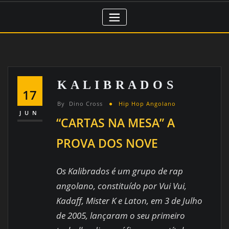
K A L I B R A D O S
17
By
Dino Cross
Hip Hop Angolano
JUN
“CARTAS NA MESA” A
PROVA DOS NOVE
Os Kalibrados é um grupo de rap
angolano, constituído por Vui Vui,
Kadaff, Mister K e Laton, em 3 de Julho
de 2005, lançaram o seu primeiro