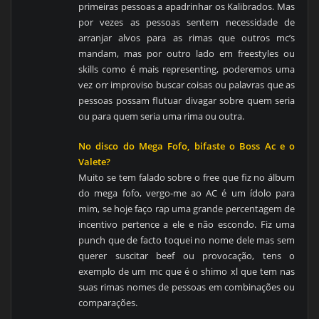
primeiras pessoas a apadrinhar os Kalibrados. Mas
por vezes as pessoas sentem necessidade de
arranjar alvos para as rimas que outros mc’s
mandam, mas por outro lado em freestyles ou
skills como é mais representing, poderemos uma
vez orr improviso buscar coisas ou palavras que as
pessoas possam flutuar divagar sobre quem seria
ou para quem seria uma rima ou outra.
No disco do Mega Fofo, bifaste o Boss Ac e o
Valete?
Muito se tem falado sobre o free que fiz no álbum
do mega fofo, vergo-me ao AC é um ídolo para
mim, se hoje faço rap uma grande percentagem de
incentivo pertence a ele e não escondo. Fiz uma
punch que de facto toquei no nome dele mas sem
querer suscitar beef ou provocação, tens o
exemplo de um mc que é o shimo xl que tem nas
suas rimas nomes de pessoas em combinações ou
comparações.