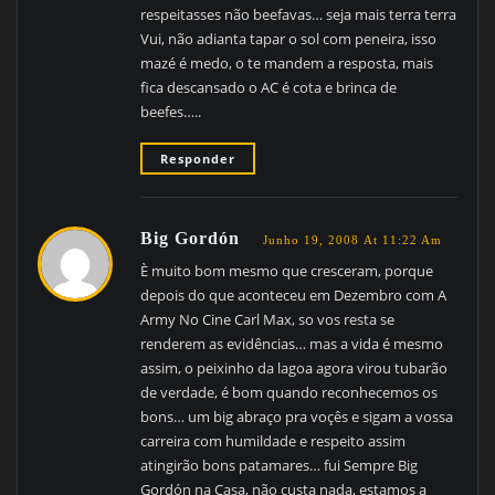
respeitasses não beefavas… seja mais terra terra
Vui, não adianta tapar o sol com peneira, isso
mazé é medo, o te mandem a resposta, mais
fica descansado o AC é cota e brinca de
beefes…..
Responder
Big Gordón
Junho 19, 2008 At 11:22 Am
È muito bom mesmo que cresceram, porque
depois do que aconteceu em Dezembro com A
Army No Cine Carl Max, so vos resta se
renderem as evidências… mas a vida é mesmo
assim, o peixinho da lagoa agora virou tubarão
de verdade, é bom quando reconhecemos os
bons… um big abraço pra voçês e sigam a vossa
carreira com humildade e respeito assim
atingirão bons patamares… fui Sempre Big
Gordón na Casa, não custa nada, estamos a