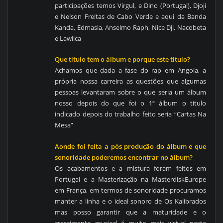
participações temos Virgul, e Dino (Portugal), Djoji
e Nelson Freitas de Cabo Verde e aqui da Banda
Kanda, Edmasia, Anselmo Raph, Nice Dji, Nacobeta
e Lawilca
Que titulo tem o álbum e porque este titulo?
Achamos que dada a fase do rap em Angola, a
própria nossa carreira as questões que algumas
pessoas levantaram sobre o que seria um álbum
nosso depois do que foi o 1º álbum o titulo
indicado depois do trabalho feito seria “Cartas Na
Mesa”
Aonde foi feita a pós produção do álbum e que
sonoridade poderemos encontrar no álbum?
Os acabamentos e a mistura foram feitos em
Portugal e a Masterização na MasterdiskEurope
em França, em termos de sonoridade procuramos
manter a linha e o ideal sonoro de Os Kalibrados
mas posso garantir que a maturidade e o
crescimento musical é muito mais visivel neste