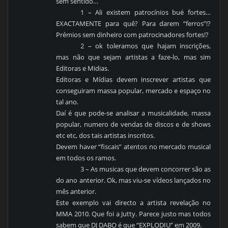
sem sentido…
1 – Ali existem patrocínios bué fortes…
EXACTAMENTE para quê? Para darem “ferros”!?
Prémios sem dinheiro com patrocinadores fortes!?
2 – ok toleramos que hajam inscrições,
mas não que sejam artistas a faze-lo, mas sim
Editoras e Midias.
Editoras e Mídias devem inscrever artistas que
conseguiram massa popular, mercado e espaço no
tal ano.
Daí é que pode-se analisar a musicalidade, massa
popular, numero de vendas de discos e de shows
etc etc, dos tais artistas inscritos.
Devem haver “fiscais” atentos no mercado musical
em todos os ramos.
3 – As musicas que devem concorrer são as
do ano anterior. Ok, mas viu-se vídeos lançados no
mês anterior.
Este exemplo vai directo a artista revelação no
MMA 2010. Que foi a Jutty. Parece justo mas todos
sabem que DJ DABO é que “EXPLODIU” em 2009.