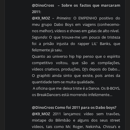
@DinoCross
– Sobre os factos que marcaram
2011:
@K9_MOZ
–
Primeiro:
O EMPENHO positivo do
meu grupo Dabo Boys em viagens (conhecemo-
nos melhor), vídeos e shows em galas de alto nível.
Segundo:
O que trouxe-me um pouco de tristeza
foi a prisão injusta do rapper LiL’ Banks, que
felizmente já saiu.
Quanto ao universo hip hip penso que o espírito
competitivo voltou, que são as compilações,
vídeos criativos, produções, Dj’s depois do Dabo…
O graphiti ainda sinto que existe, pois antes da
quantidade tem-se muita qualidade.
A oficina que me deixa triste é a Dance. Os B-BOYS,
os BreakDancers está morrendo infelizmente…
@DinoCross Como foi 2011 para os Dabo boys?
@K9_MOZ
2011 lançamos: vídeo sem travões,
mixtape do Bilimbão e alguns dos seus street
vídeos, tais como Mc Roger, Nekinha, Chissa’s e