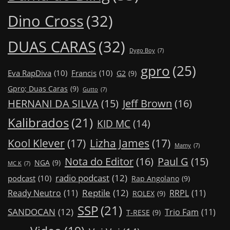
Dino Cross
(32)
DUAS CARAS
(32)
Dygo Boy
(7)
gpro
(25)
Eva RapDiva
(10)
Francis
(10)
G2
(9)
Gpro; Duas Caras
(9)
Gutto
(7)
Jeff Brown
(16)
HERNANI DA SILVA
(15)
Kalibrados
(21)
KID MC
(14)
Kool Klever
(17)
Lizha James
(17)
Mamy
(7)
Nota do Editor
(16)
Paul G
(15)
NGA
(9)
MC K
(7)
radio podcast
(12)
podcast
(10)
Rap Angolano
(9)
Reptile
(12)
Ready Neutro
(11)
RRPL
(11)
ROLEX
(9)
SSP
(21)
SANDOCAN
(12)
Trio Fam
(11)
T-RESE
(9)