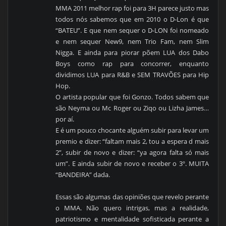
MMA 2011 melhor rap foi para 3H parece justo mas
todos nós sabemos que em 2010 o D-Lon é que
“BATEU”. E que nem sequer o D-LON foi nomeado
e nem sequer New9, nem Trio Fam, nem Slim
Nigga. E ainda para piorar põem LUA dos Dabo
Boys como rap para concorrer, enquanto
dividimos LUA para R&B e SEM TRAVÕES para Hip
Hop.
O artista popular que foi Gonzo. Todos sabem que
são Neyma ou Mc Roger ou Ziqo ou Lizha James…
por aí.
E é um pouco chocante alguém subir para levar um
premio e dizer: “faltam mais 2, tou a espera d mais
2”, subir de novo e dizer: “ya agora falta só mais
um”. E ainda subir de novo e receber o 3º. MUITA
“BANDEIRA” dada.
Essas são algumas das opiniões que revelo perante
o MMA. Não quero intrigas, mas a realidade,
patriotismo e mentalidade sofisticada perante a