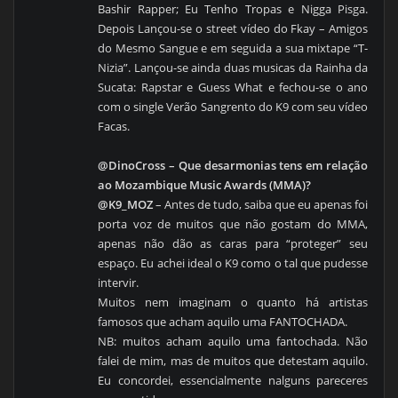
Bashir Rapper; Eu Tenho Tropas e Nigga Pisga.
Depois Lançou-se o street vídeo do Fkay – Amigos
do Mesmo Sangue e em seguida a sua mixtape “T-
Nizia”. Lançou-se ainda duas musicas da Rainha da
Sucata: Rapstar e Guess What e fechou-se o ano
com o single Verão Sangrento do K9 com seu vídeo
Facas.
@DinoCross – Que desarmonias tens em relação
ao Mozambique Music Awards (MMA)?
@K9_MOZ
– Antes de tudo, saiba que eu apenas foi
porta voz de muitos que não gostam do MMA,
apenas não dão as caras para “proteger” seu
espaço. Eu achei ideal o K9 como o tal que pudesse
intervir.
Muitos nem imaginam o quanto há artistas
famosos que acham aquilo uma FANTOCHADA.
NB: muitos acham aquilo uma fantochada. Não
falei de mim, mas de muitos que detestam aquilo.
Eu concordei, essencialmente nalguns pareceres