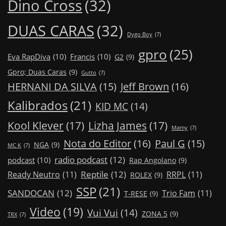
Dino Cross
(32)
DUAS CARAS
(32)
Dygo Boy
(7)
gpro
(25)
Eva RapDiva
(10)
Francis
(10)
G2
(9)
Gpro; Duas Caras
(9)
Gutto
(7)
Jeff Brown
(16)
HERNANI DA SILVA
(15)
Kalibrados
(21)
KID MC
(14)
Kool Klever
(17)
Lizha James
(17)
Mamy
(7)
Nota do Editor
(16)
Paul G
(15)
NGA
(9)
MC K
(7)
radio podcast
(12)
podcast
(10)
Rap Angolano
(9)
Reptile
(12)
Ready Neutro
(11)
RRPL
(11)
ROLEX
(9)
SSP
(21)
SANDOCAN
(12)
Trio Fam
(11)
T-RESE
(9)
Video
(19)
Vui Vui
(14)
ZONA 5
(9)
TRX
(7)