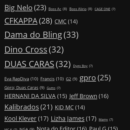
Big Nelo
(23)
Boss Ac
(8)
Boss Alirio
(8)
CAGE ONE
(7)
CFKAPPA
(28)
CMC
(14)
Dama do Bling
(33)
Dino Cross
(32)
DUAS CARAS
(32)
Dygo Boy
(7)
gpro
(25)
Eva RapDiva
(10)
Francis
(10)
G2
(9)
Gpro; Duas Caras
(9)
Gutto
(7)
Jeff Brown
(16)
HERNANI DA SILVA
(15)
Kalibrados
(21)
KID MC
(14)
Kool Klever
(17)
Lizha James
(17)
Mamy
(7)
Nota do Editor
(16)
Paul G
(15)
NGA
(9)
MC K
(7)