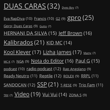
DUAS CARAS
(32)
Dygo Boy
(7)
gpro
(25)
Eva RapDiva
(10)
Francis
(10)
G2
(9)
Gpro; Duas Caras
(9)
Gutto
(7)
Jeff Brown
(16)
HERNANI DA SILVA
(15)
Kalibrados
(21)
KID MC
(14)
Kool Klever
(17)
Lizha James
(17)
Mamy
(7)
Nota do Editor
(16)
Paul G
(15)
NGA
(9)
MC K
(7)
radio podcast
(12)
podcast
(10)
Rap Angolano
(9)
Reptile
(12)
Ready Neutro
(11)
RRPL
(11)
ROLEX
(9)
SSP
(21)
SANDOCAN
(12)
Trio Fam
(11)
T-RESE
(9)
Video
(19)
Vui Vui
(14)
ZONA 5
(9)
TRX
(7)