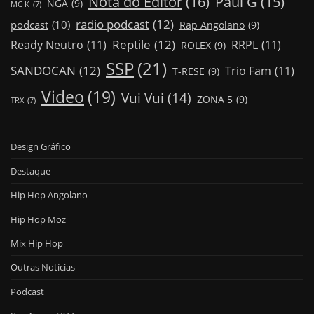
Nota do Editor
(16)
Paul G
(15)
NGA
(9)
MC K
(7)
radio podcast
(12)
podcast
(10)
Rap Angolano
(9)
Reptile
(12)
Ready Neutro
(11)
RRPL
(11)
ROLEX
(9)
SSP
(21)
SANDOCAN
(12)
Trio Fam
(11)
T-RESE
(9)
Video
(19)
Vui Vui
(14)
ZONA 5
(9)
TRX
(7)
Design Gráfico
Destaque
Hip Hop Angolano
Hip Hop Moz
Mix Hip Hop
Outras Notícias
Podcast