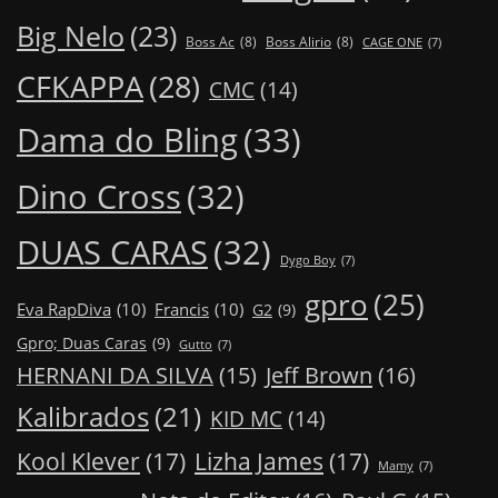
Big Nelo
(23)
Boss Ac
(8)
Boss Alirio
(8)
CAGE ONE
(7)
CFKAPPA
(28)
CMC
(14)
Dama do Bling
(33)
Dino Cross
(32)
DUAS CARAS
(32)
Dygo Boy
(7)
gpro
(25)
Eva RapDiva
(10)
Francis
(10)
G2
(9)
Gpro; Duas Caras
(9)
Gutto
(7)
Jeff Brown
(16)
HERNANI DA SILVA
(15)
Kalibrados
(21)
KID MC
(14)
Kool Klever
(17)
Lizha James
(17)
Mamy
(7)