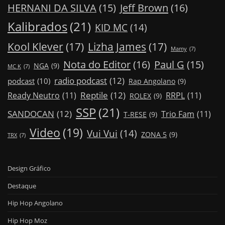
Jeff Brown
(16)
HERNANI DA SILVA
(15)
Kalibrados
(21)
KID MC
(14)
Kool Klever
(17)
Lizha James
(17)
Mamy
(7)
Nota do Editor
(16)
Paul G
(15)
NGA
(9)
MC K
(7)
radio podcast
(12)
podcast
(10)
Rap Angolano
(9)
Reptile
(12)
Ready Neutro
(11)
RRPL
(11)
ROLEX
(9)
SSP
(21)
SANDOCAN
(12)
Trio Fam
(11)
T-RESE
(9)
Video
(19)
Vui Vui
(14)
ZONA 5
(9)
TRX
(7)
Design Gráfico
Destaque
Hip Hop Angolano
Hip Hop Moz