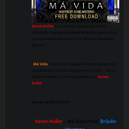
Keven Kuller
é o nome da rapper (
feminino
)
vinculada à equipa da
Sonyc Mistério
que nos traz
a sua primeira faixa promocional para download
gratuito.
“
Má Vida
” aos olhos de quem lê pode até parecer
mal, mas aos ouvidos de quem ouve não… Tema
bastante bom e bem interpretado por
Keven
Kuller
.
Baixem & Partilhem!!
Keven Kuller
– Má Vida (Prod.
Bráulio