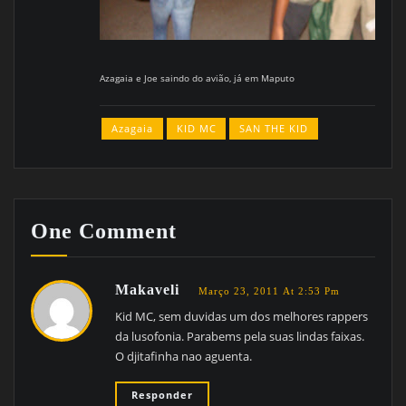
Azagaia e Joe saindo do avião, já em Maputo
Azagaia
KID MC
SAN THE KID
One Comment
Makaveli
Março 23, 2011 At 2:53 Pm
Kid MC, sem duvidas um dos melhores rappers
da lusofonia. Parabems pela suas lindas faixas.
O djitafinha nao aguenta.
Responder