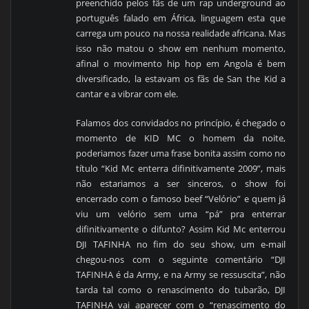
preenchido pelos fãs de um rap underground ao
português falado em África, linguagem esta que
carrega um pouco na nossa realidade africana. Mas
isso não matou o show em nenhum momento,
afinal o movimento hip hop em Angola é bem
diversificado, la estavam os fãs de San the Kid a
cantar e a vibrar com ele.
Falamos dos convidados no princípio, é chegado o
momento de KID MC o homem da noite,
poderiamos fazer uma frase bonita assim como no
título “Kid Mc enterra difinitivamente 2009”, mais
não estariamos a ser sinceros, o show foi
encerrado com o famoso beef “Velório” e quem já
viu um velório sem uma “pá” pra enterrar
difinitivamente o difunto? Assim Kid Mc enterrou
DJI TAFINHA no fim do seu show, um e-mail
chegou-nos com o seguinte comentário “DJI
TAFINHA é da Army, e na Army se ressuscita”, não
tarda tal como o renascimento do tubarão, DJI
TAFINHA vai aparecer com o “renascimento do