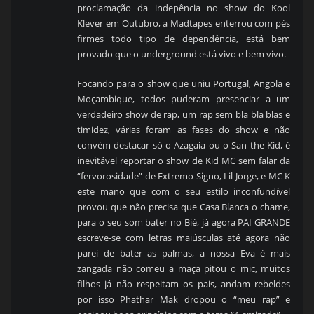
proclamação da indepência no show do Kool
Klever em Outubro, a Madtapes enterrou com pés
firmes todo tipo de dependência, está bem
provado que o underground está vivo e bem vivo.
Focando para o show que uniu Portugal, Angola e
Moçambique, todos puderam presenciar a um
verdadeiro show de rap, um rap sem bla bla blas e
timidez, várias foram as fases do show e não
convém destacar só o Azagaia ou o San the Kid, é
inevitável reportar o show de Kid MC sem falar da
“fervorosidade” de Extremo Signo, Lil Jorge, e MC K
este mano que com o seu estilo inconfundível
provou que não precisa que Casa Blanca o chame,
para o seu som bater no Bié, já agora PAI GRANDE
escreve-se com letras maiúsculas até agora não
parei de bater as palmas, a nossa Eva é mais
zangada não comeu a maça pitou o mic, muitos
filhos já não respeitam os pais, andam rebeldes
por isso Phathar Mak dropou o “meu rap” e