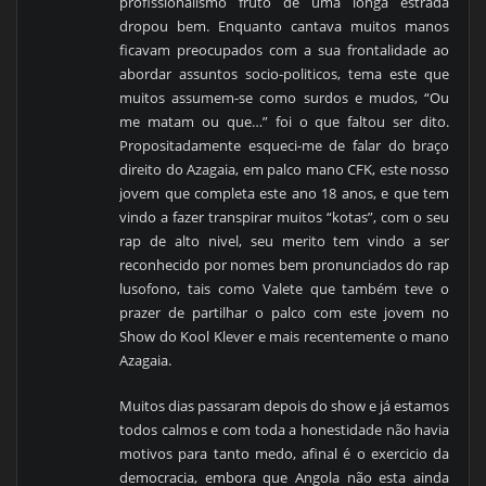
profissionalismo fruto de uma longa estrada
dropou bem. Enquanto cantava muitos manos
ficavam preocupados com a sua frontalidade ao
abordar assuntos socio-politicos, tema este que
muitos assumem-se como surdos e mudos, “Ou
me matam ou que…” foi o que faltou ser dito.
Propositadamente esqueci-me de falar do braço
direito do Azagaia, em palco mano CFK, este nosso
jovem que completa este ano 18 anos, e que tem
vindo a fazer transpirar muitos “kotas”, com o seu
rap de alto nivel, seu merito tem vindo a ser
reconhecido por nomes bem pronunciados do rap
lusofono, tais como Valete que também teve o
prazer de partilhar o palco com este jovem no
Show do Kool Klever e mais recentemente o mano
Azagaia.
Muitos dias passaram depois do show e já estamos
todos calmos e com toda a honestidade não havia
motivos para tanto medo, afinal é o exercicio da
democracia, embora que Angola não esta ainda