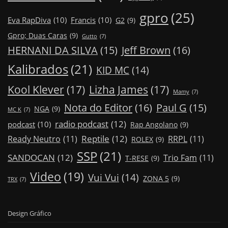
gpro
(25)
Eva RapDiva
(10)
Francis
(10)
G2
(9)
Gpro; Duas Caras
(9)
Gutto
(7)
Jeff Brown
(16)
HERNANI DA SILVA
(15)
Kalibrados
(21)
KID MC
(14)
Kool Klever
(17)
Lizha James
(17)
Mamy
(7)
Nota do Editor
(16)
Paul G
(15)
NGA
(9)
MC K
(7)
radio podcast
(12)
podcast
(10)
Rap Angolano
(9)
Reptile
(12)
Ready Neutro
(11)
RRPL
(11)
ROLEX
(9)
SSP
(21)
SANDOCAN
(12)
Trio Fam
(11)
T-RESE
(9)
Video
(19)
Vui Vui
(14)
ZONA 5
(9)
TRX
(7)
Design Gráfico