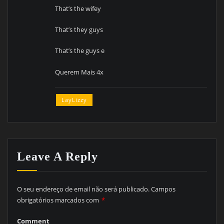
That’s the wifey
That’s they guys
That’s the guys e
Querem Mais 4x
LayLizzy
Leave A Reply
O seu endereço de email não será publicado.
Campos
obrigatórios marcados com
*
Comment