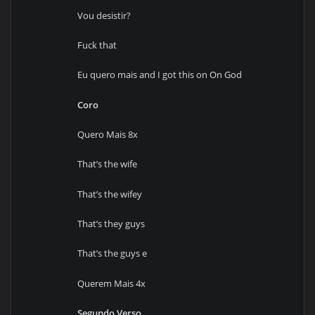
Vou desistir?
Fuck that
Eu quero mais and I got this on On God
Coro
Quero Mais 8x
That’s the wife
That’s the wifey
That’s they guys
That’s the guys e
Querem Mais 4x
Segundo Verso