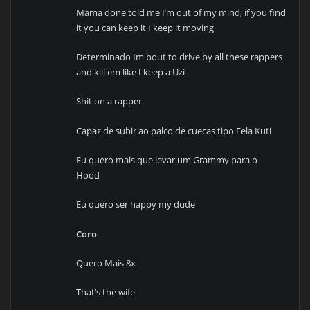
Mama done told me I’m out of my mind, if you find
it you can keep it I keep it moving
Determinado Im bout to drive by all these rappers
and kill em like I keep a Uzi
Shit on a rapper
Capaz de subir ao palco de cuecas tipo Fela Kuti
Eu quero mais que levar um Grammy para o
Hood
Eu quero ser happy my dude
Coro
Quero Mais 8x
That’s the wife