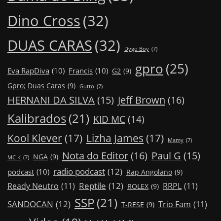
Dino Cross
(32)
DUAS CARAS
(32)
Dygo Boy
(7)
gpro
(25)
Eva RapDiva
(10)
Francis
(10)
G2
(9)
Gpro; Duas Caras
(9)
Gutto
(7)
Jeff Brown
(16)
HERNANI DA SILVA
(15)
Kalibrados
(21)
KID MC
(14)
Kool Klever
(17)
Lizha James
(17)
Mamy
(7)
Nota do Editor
(16)
Paul G
(15)
NGA
(9)
MC K
(7)
radio podcast
(12)
podcast
(10)
Rap Angolano
(9)
Reptile
(12)
Ready Neutro
(11)
RRPL
(11)
ROLEX
(9)
SSP
(21)
SANDOCAN
(12)
Trio Fam
(11)
T-RESE
(9)