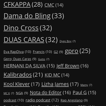
CFKAPPA
(28)
CMC
(14)
Dama do Bling
(33)
Dino Cross
(32)
DUAS CARAS
(32)
Dygo Boy
(7)
gpro
(25)
Eva RapDiva
(10)
Francis
(10)
G2
(9)
Gpro; Duas Caras
(9)
Gutto
(7)
Jeff Brown
(16)
HERNANI DA SILVA
(15)
Kalibrados
(21)
KID MC
(14)
Kool Klever
(17)
Lizha James
(17)
Mamy
(7)
Nota do Editor
(16)
Paul G
(15)
NGA
(9)
MC K
(7)
radio podcast
(12)
podcast
(10)
Rap Angolano
(9)