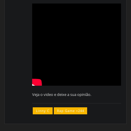
Veja o video e deixe a sua opinião.
Linny C
Rap Game +244