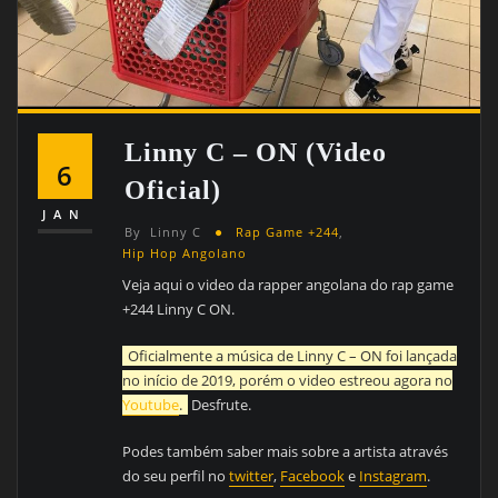
Linny C – ON (Video
6
Oficial)
JAN
By
Linny C
Rap Game +244
,
Hip Hop Angolano
Veja aqui o video da rapper angolana do rap game
+244 Linny C ON.
Oficialmente a música de Linny C – ON foi lançada
no início de 2019, porém o video estreou agora no
Youtube
.
Desfrute.
Podes também saber mais sobre a artista através
do seu perfil no
twitter
,
Facebook
e
Instagram
.