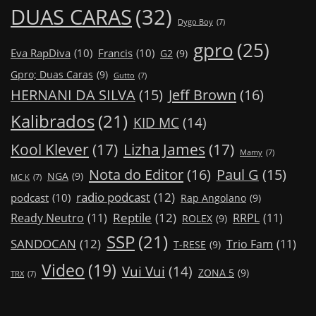
DUAS CARAS
(32)
Dygo Boy
(7)
gpro
(25)
Eva RapDiva
(10)
Francis
(10)
G2
(9)
Gpro; Duas Caras
(9)
Gutto
(7)
Jeff Brown
(16)
HERNANI DA SILVA
(15)
Kalibrados
(21)
KID MC
(14)
Kool Klever
(17)
Lizha James
(17)
Mamy
(7)
Nota do Editor
(16)
Paul G
(15)
NGA
(9)
MC K
(7)
radio podcast
(12)
podcast
(10)
Rap Angolano
(9)
Reptile
(12)
Ready Neutro
(11)
RRPL
(11)
ROLEX
(9)
SSP
(21)
SANDOCAN
(12)
Trio Fam
(11)
T-RESE
(9)
Video
(19)
Vui Vui
(14)
ZONA 5
(9)
TRX
(7)