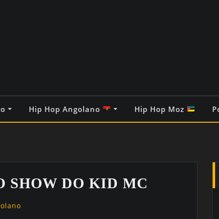
co
Hip Hop Angolano
Hip Hop Moz
P
O SHOW DO KID MC
golano