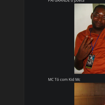
PAI GRANDE o poéta
MC Tó com Kid Mc