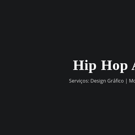
Skip
to
content
Hip Hop 
Serviços: Design Gráfico | M