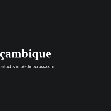
oçambique
contacto:
info@dinocross.com