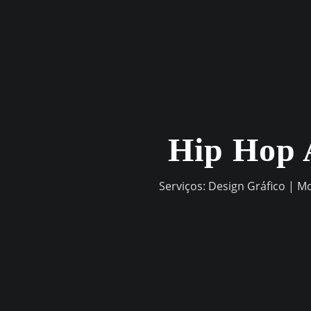
Skip
to
content
Hip Hop 
Serviços: Design Gráfico | M