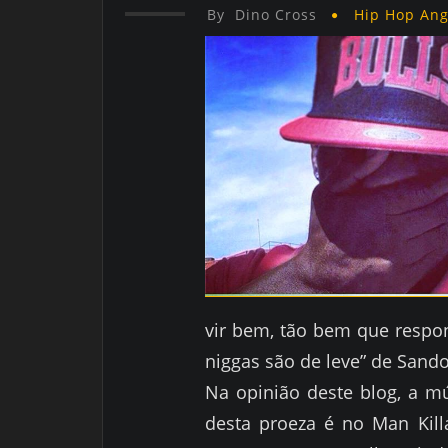
By
Dino Cross
Hip Hop An
vir bem, tão bem que respon
niggas são de leve” de Sand
Na opinião deste blog, a m
desta proeza é no Man Kill