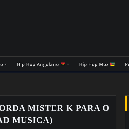
co
Hip Hop Angolano
Hip Hop Moz
P
ORDA MISTER K PARA O
AD MUSICA)