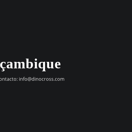
oçambique
contacto:
info@dinocross.com